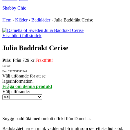
Shabby Chic
Hem
›
Kläder
›
Badkläder
›
Julia Baddräkt Cerise
Visa bild i full storlek
Julia Baddräkt Cerise
Pris:
Från
729 kr
Fraktfritt!
Lev.art:
Ean: 7322191917046
Välj utförande för att se
lagerinformation.
Fråga om denna produkt
Välj utförande
:
Snygg baddräkt med omlott effekt från Damella.
Badplagget har en mjuk vadderad bh inuti som ger ett stadigt stöd.