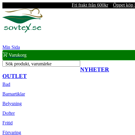
Fri frakt från 600kr
Öppet köp 
Min Sida
Varukorg
Sök produkt, varumärke
NYHETER
OUTLET
Bad
Barnartiklar
Belysning
Dofter
Fritid
Förvaring