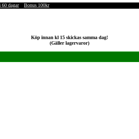
i 60 dagar
Bonus 100kr
Köp innan kl 15 skickas samma dag!
(Gäller lagervaror)