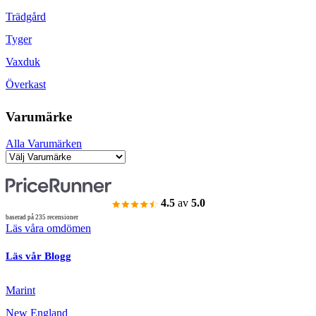
Trädgård
Tyger
Vaxduk
Överkast
Varumärke
Alla Varumärken
4.5
av
5.0
baserad på 235 recensioner
Läs våra omdömen
Läs vår Blogg
Marint
New England