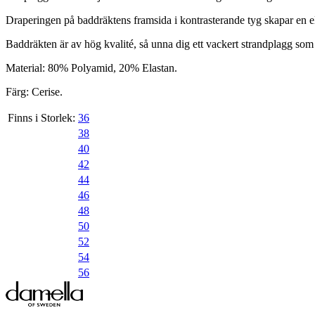
Draperingen på baddräktens framsida i kontrasterande tyg skapar en 
Baddräkten är av hög kvalité, så unna dig ett vackert strandplagg som
Material: 80% Polyamid, 20% Elastan.
Färg: Cerise.
Finns i Storlek:
36
38
40
42
44
46
48
50
52
54
56