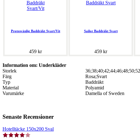
Protesvänlig Baddräkt Svart/Vit
Sailor Baddräkt Svart
459 kr
459 kr
Information om: Underkläder
Storlek
36;38;40;42;44;46;48;50;5
Färg
Rosa;Svart
Typ
Baddräkt
Material
Polyamid
Varumärke
Damella of Sweden
Senaste Recensioner
Hotelltäcke 150x200 Sval