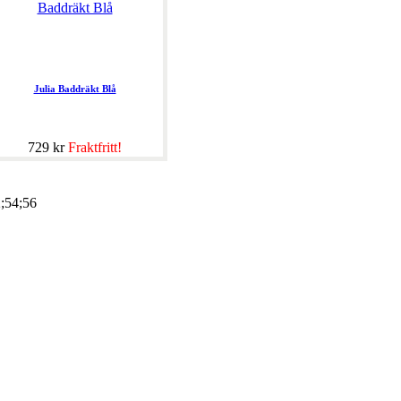
Julia Baddräkt Blå
729 kr
Fraktfritt!
2;54;56