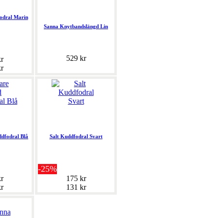
odral Marin
Sanna Knytbandslängd Lin
529 kr
r
r
dfodral Blå
Salt Kuddfodral Svart
-25%
r
175 kr
r
131 kr