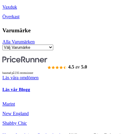
Vaxduk
Överkast
Varumärke
Alla Varumärken
4.5
av
5.0
baserad på 235 recensioner
Läs våra omdömen
Läs vår Blogg
Marint
New England
Shabby Chic