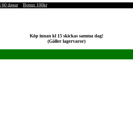
i 60 dagar
Bonus 100kr
Köp innan kl 15 skickas samma dag!
(Gäller lagervaror)