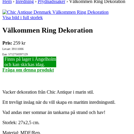
Hem
›
Inredning
›
Prydnadssaker
›
Välkommen Ring Dekoration
Visa bild i full storlek
Välkommen Ring Dekoration
Pris:
259 kr
Lev.art: 39111006
Ean: 5712750397129
Finns på lager i Ängelholm
och kan skickas idag.
Fråga om denna produkt
Vacker dekoration från Chic Antique i marin stil.
Ett trevligt inslag när du vill skapa en maritim inredningsstil.
Vad andas mer sommar än tankarna på strand och hav!
Storlek: 27x2,5 cm.
Material: MDF/Rep.