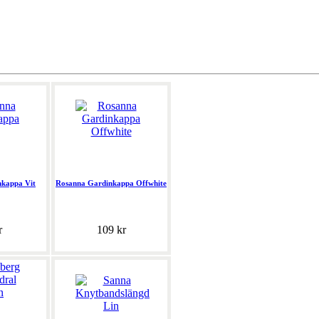
kappa Vit
Rosanna Gardinkappa Offwhite
r
109 kr