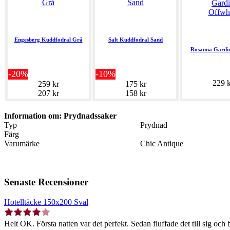
Engesberg Kuddfodral Grå
Salt Kuddfodral Sand
Rosanna Gardin
-20%
-10%
229 k
259 kr
175 kr
207 kr
158 kr
Information om: Prydnadssaker
Typ
Prydnad
Färg
Varumärke
Chic Antique
Senaste Recensioner
Hotelltäcke 150x200 Sval
Helt OK. Första natten var det perfekt. Sedan fluffade det till sig och b