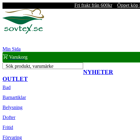
Fri frakt från 600kr
Öppet köp 
Min Sida
Varukorg
Sök produkt, varumärke
NYHETER
OUTLET
Bad
Barnartiklar
Belysning
Dofter
Fritid
Förvaring