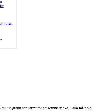
 Offwhite
r
lev lite grann för varmt för ett sommartäcke. I alla fall nöjd.