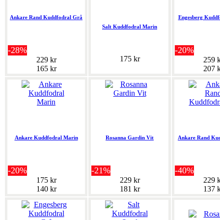
Ankare Rand Kuddfodral Grå
Engesberg Kuddf
Salt Kuddfodral Marin
-28%
-20%
175 kr
229 kr
259 k
165 kr
207 k
Ankare Kuddfodral Marin
Rosanna Gardin Vit
Ankare Rand Kud
-20%
-21%
-40%
175 kr
229 kr
229 k
140 kr
181 kr
137 k