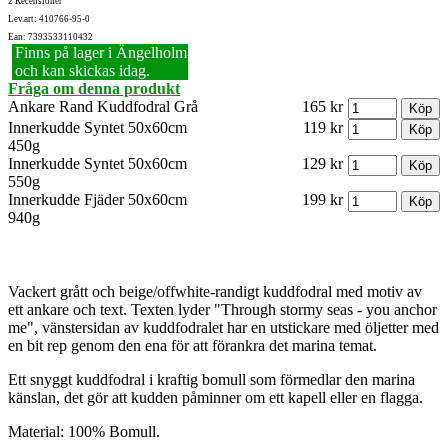
2 Recensioner
Lev.art: 410766-95-0
Ean: 7393533110432
Finns på lager i Ängelholm
och kan skickas idag.
Fråga om denna produkt
Ankare Rand Kuddfodral Grå
165 kr
Innerkudde Syntet 50x60cm
119 kr
450g
Innerkudde Syntet 50x60cm
129 kr
550g
Innerkudde Fjäder 50x60cm
199 kr
940g
Vackert grått och beige/offwhite-randigt kuddfodral med motiv av
ett ankare och text. Texten lyder "Through stormy seas - you anchor
me", vänstersidan av kuddfodralet har en utstickare med öljetter med
en bit rep genom den ena för att förankra det marina temat.
Ett snyggt kuddfodral i kraftig bomull som förmedlar den marina
känslan, det gör att kudden påminner om ett kapell eller en flagga.
Material: 100% Bomull.