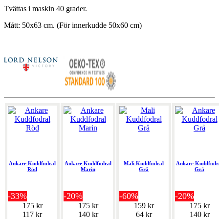
Tvättas i maskin 40 grader.
Mått: 50x63 cm. (För innerkudde 50x60 cm)
Ankare Kuddfodral
Ankare Kuddfodral
Mali Kuddfodral
Ankare Kuddfodr
Röd
Marin
Grå
Grå
-33%
-20%
-60%
-20%
175 kr
175 kr
159 kr
175 kr
117 kr
140 kr
64 kr
140 kr