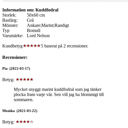
Information om: Kuddfodral
Storlek:
50x60 cm
Basfärg:
Grå
Mönster:
Ankare;Marint;Randigt
Typ
Bomull
Varumärke:
Lord Nelson
Kundbetyg
5 baserat på
2
recensioner.
Recensioner:
Pia (2022-03-17)
Betyg:
Mycket snyggt marint kuddfodral som jag tänker
plocka fram varje vår. Sen vill jag ha blommigt till
sommaren.
Monika (2021-03-22)
Betyg: