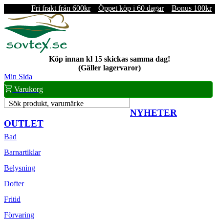
Fri frakt från 600kr
Öppet köp i 60 dagar
Bonus 100kr
Köp innan kl 15 skickas samma dag!
(Gäller lagervaror)
Min Sida
Varukorg
Sök produkt, varumärke
NYHETER
OUTLET
Bad
Barnartiklar
Belysning
Dofter
Fritid
Förvaring