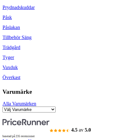
Prydnadskuddar
Påsk
Påslakan
Tillbehör Säng
Trädgård
Tyger
Vaxduk
Överkast
Varumärke
Alla Varumärken
4.5
av
5.0
baserad på 235 recensioner