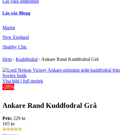
Läs våra omdömen
Läs vår Blogg
Marint
New England
Shabby Chic
Hem
›
Kuddfodral
›
Ankare Rand Kuddfodral Grå
Visa bild i full storlek
-28%
Ankare Rand Kuddfodral Grå
Pris:
229 kr
165 kr