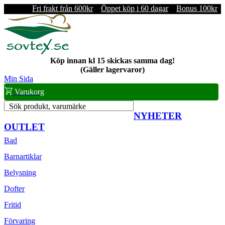
Fri frakt från 600kr
Öppet köp i 60 dagar
Bonus 100kr
Köp innan kl 15 skickas samma dag!
(Gäller lagervaror)
Min Sida
Varukorg
Sök produkt, varumärke
NYHETER
OUTLET
Bad
Barnartiklar
Belysning
Dofter
Fritid
Förvaring