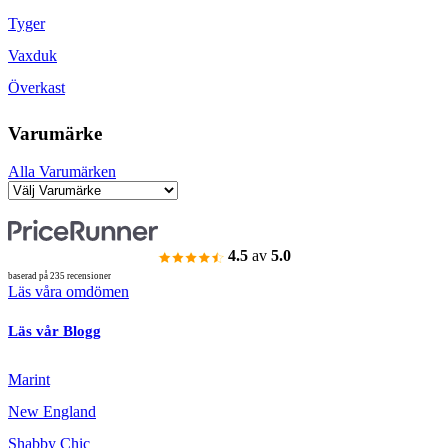
Tyger
Vaxduk
Överkast
Varumärke
Alla Varumärken
4.5
av
5.0
baserad på 235 recensioner
Läs våra omdömen
Läs vår Blogg
Marint
New England
Shabby Chic