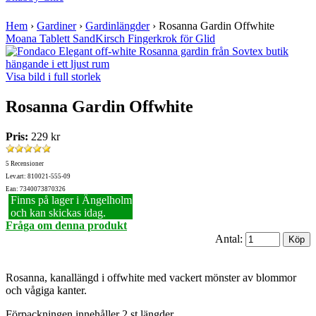
Hem
›
Gardiner
›
Gardinlängder
›
Rosanna Gardin Offwhite
Moana Tablett Sand
Kirsch Fingerkrok för Glid
Visa bild i full storlek
Rosanna Gardin Offwhite
Pris:
229 kr
5 Recensioner
Lev.art: 810021-555-09
Ean: 7340073870326
Finns på lager i Ängelholm
och kan skickas idag.
Fråga om denna produkt
Antal:
Rosanna, kanallängd i offwhite med vackert mönster av blommor
och vågiga kanter.
Förpackningen innehåller 2 st längder.