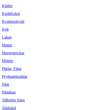
Kläder
Kuddfodral
Kvalsterskydd
Kök
Lakan
Mattor
Morgonrockar
Möbler
Plädar, Filtar
Prydnadskuddar
Påsk
Påslakan
Tillbehör Säng
Trädgård