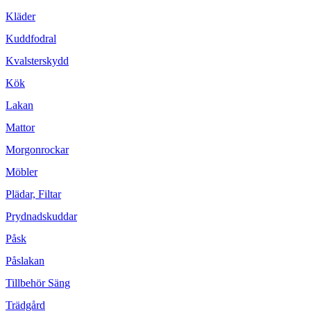
Kläder
Kuddfodral
Kvalsterskydd
Kök
Lakan
Mattor
Morgonrockar
Möbler
Plädar, Filtar
Prydnadskuddar
Påsk
Påslakan
Tillbehör Säng
Trädgård