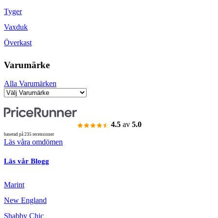
Tyger
Vaxduk
Överkast
Varumärke
Alla Varumärken
4.5
av
5.0
baserad på 235 recensioner
Läs våra omdömen
Läs vår Blogg
Marint
New England
Shabby Chic