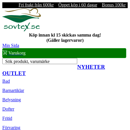
Fri frakt från 600kr
Öppet köp i 60 dagar
Bonus 100kr
Köp innan kl 15 skickas samma dag!
(Gäller lagervaror)
Min Sida
Varukorg
Sök produkt, varumärke
NYHETER
OUTLET
Bad
Barnartiklar
Belysning
Dofter
Fritid
Förvaring