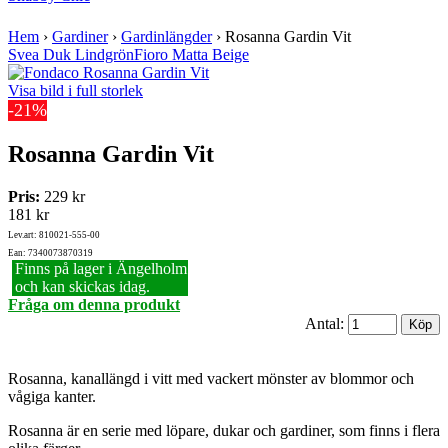
Hem
›
Gardiner
›
Gardinlängder
›
Rosanna Gardin Vit
Svea Duk Lindgrön
Fioro Matta Beige
Visa bild i full storlek
-21%
Rosanna Gardin Vit
Pris:
229 kr
181 kr
Lev.art: 810021-555-00
Ean: 7340073870319
Finns på lager i Ängelholm
och kan skickas idag.
Fråga om denna produkt
Antal:
Rosanna, kanallängd i vitt med vackert mönster av blommor och
vågiga kanter.
Rosanna är en serie med löpare, dukar och gardiner, som finns i flera