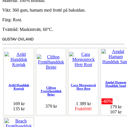
Material: 100% Bomull.
Vikt: 360 gsm, hamam med frotté på baksidan.
Färg: Rost.
Tvättråd: Maskintvätt, 60°C.
Amdal Hamam
Arild Handduk
Cara Morgonrock
Handduk Sand
Clifton
Konjak
Herr Rost
Frottéhandduk
Beige
-40%
169 kr
1 389 kr
379 kr
179 kr
135 kr
Fraktfritt!
107 kr