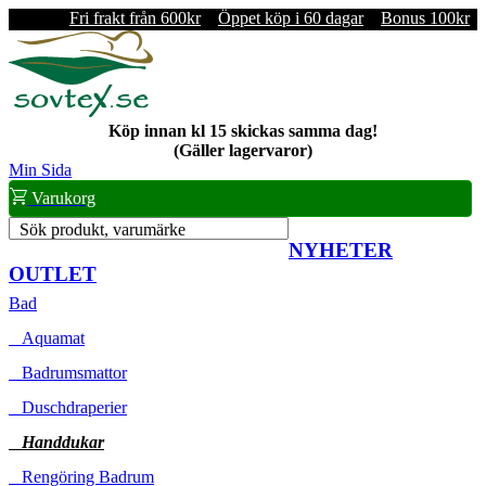
Fri frakt från 600kr
Öppet köp i 60 dagar
Bonus 100kr
Köp innan kl 15 skickas samma dag!
(Gäller lagervaror)
Min Sida
Varukorg
Sök produkt, varumärke
NYHETER
OUTLET
Bad
Aquamat
Badrumsmattor
Duschdraperier
Handdukar
Rengöring Badrum