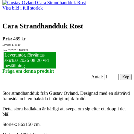
Visa bild i full storlek
Cara Strandhandduk Rost
Pris:
469 kr
Lev.art: 118510
Ean: 7028231164363
Leverantör, förväntas
skickas 2026‑08‑20 vid
beställning.
Fråga om denna produkt
Antal:
Stor strandhandduk från Gustav Ovland. Designad med en slätvävd
framsida och en baksida i härligt mjuk frotté.
Detta stora badlakan är härligt att svepa om sig efter ett dopp i det
blå!
Storlek: 86x150 cm.