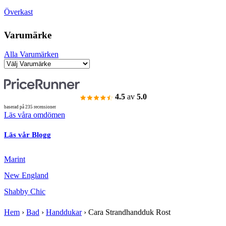
Överkast
Varumärke
Alla Varumärken
4.5
av
5.0
baserad på 235 recensioner
Läs våra omdömen
Läs vår Blogg
Marint
New England
Shabby Chic
Hem
›
Bad
›
Handdukar
›
Cara Strandhandduk Rost