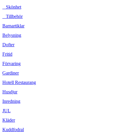
Skönhet
Tillbehör
Barnartiklar
Belysning
Dofter
Fritid
Förvaring
Gardiner
Hotell Restaurang
Husdjur
Inredning
JUL
Kläder
Kuddfodral