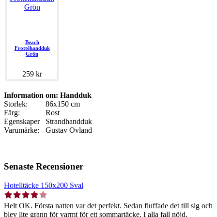
Beach
Frottéhandduk
Grön
259 kr
Information om: Handduk
Storlek:
86x150 cm
Färg:
Rost
Egenskaper
Strandhandduk
Varumärke:
Gustav Ovland
Senaste Recensioner
Hotelltäcke 150x200 Sval
Helt OK. Första natten var det perfekt. Sedan fluffade det till sig och
blev lite grann för varmt för ett sommartäcke. I alla fall nöjd.