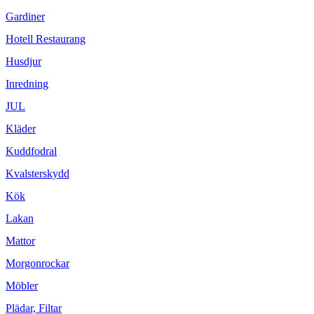
Gardiner
Hotell Restaurang
Husdjur
Inredning
JUL
Kläder
Kuddfodral
Kvalsterskydd
Kök
Lakan
Mattor
Morgonrockar
Möbler
Plädar, Filtar