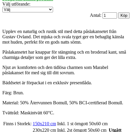
Välj utförande
:
Antal:
Upplev en naturlig och rustik stil med detta påslakansetet från
Gustav Ovland. Det mjuka och svala tyget ger en behaglig känsla
mot huden, perfekt för en gods natts sömn.
Påslakansetet har knappar för stängning och en broderad kant, små
charmiga detaljer som ger det lilla extra.
Njut av komforten och den tidlösa charmen som Marabel
påslakanset för med sig till ditt sovrum.
Bäddsetet är förpackat i en exklusiv presentlåda.
Färg: Brun.
Material: 50% Återvunnen Bomull, 50% BCI-certifierad Bomull.
Tvättråd: Maskintvätt 60°C.
Finns i Storlek:
150x210 cm
Inkl. 1 st örngott 50x60 cm
230x220 cm
Inkl. 2st örngott 50x60 cm
Utgått