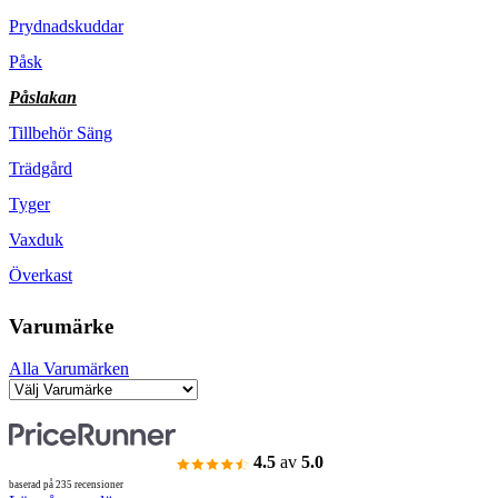
Prydnadskuddar
Påsk
Påslakan
Tillbehör Säng
Trädgård
Tyger
Vaxduk
Överkast
Varumärke
Alla Varumärken
4.5
av
5.0
baserad på 235 recensioner