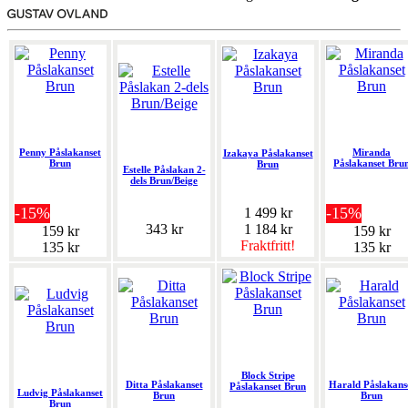
Penny Påslakanset
Miranda
Izakaya Påslakanset
Brun
Påslakanset Bru
Brun
Estelle Påslakan 2-
dels Brun/Beige
-15%
-15%
1 499 kr
343 kr
1 184 kr
159 kr
159 kr
Fraktfritt!
135 kr
135 kr
Block Stripe
Ditta Påslakanset
Harald Påslakans
Påslakanset Brun
Ludvig Påslakanset
Brun
Brun
Brun