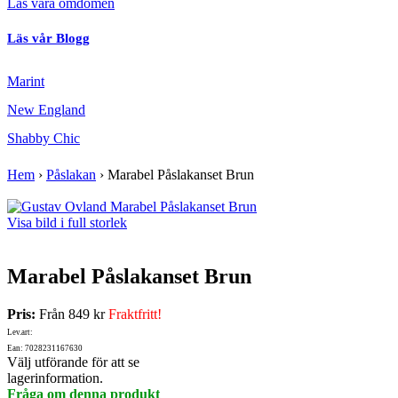
Läs våra omdömen
Läs vår Blogg
Marint
New England
Shabby Chic
Hem
›
Påslakan
›
Marabel Påslakanset Brun
Visa bild i full storlek
Marabel Påslakanset Brun
Pris:
Från
849 kr
Fraktfritt!
Lev.art:
Ean: 7028231167630
Välj utförande för att se
lagerinformation.
Fråga om denna produkt