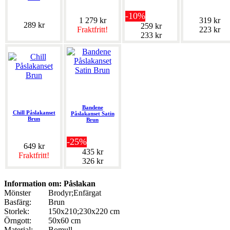
-10%
1 279 kr
319 kr
289 kr
259 kr
Fraktfritt!
223 kr
233 kr
Bandene
Chill Påslakanset
Påslakanset Satin
Brun
Brun
-25%
649 kr
435 kr
Fraktfritt!
326 kr
Information om: Påslakan
Mönster
Brodyr;Enfärgat
Basfärg:
Brun
Storlek:
150x210;230x220 cm
Örngott:
50x60 cm
Material:
Bomull