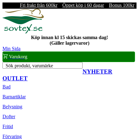
Fri frakt från 600kr
Öppet köp i 60 dagar
Bonus 100kr
Köp innan kl 15 skickas samma dag!
(Gäller lagervaror)
Min Sida
Varukorg
Sök produkt, varumärke
NYHETER
OUTLET
Bad
Barnartiklar
Belysning
Dofter
Fritid
Förvaring