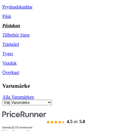
Prydnadskuddar
Påsk
Påslakan
Tillbehör Säng
Trädgård
Tyger
Vaxduk
Överkast
Varumärke
Alla Varumärken
4.5
av
5.0
baserad på 235 recensioner