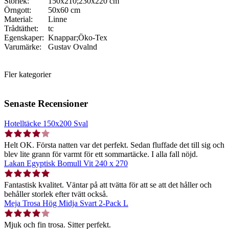
Storlek:
150x210;230x220 cm
Örngott:
50x60 cm
Material:
Linne
Trådtäthet:
tc
Egenskaper:
Knappar;Öko-Tex
Varumärke:
Gustav Ovalnd
Fler kategorier
Senaste Recensioner
Hotelltäcke 150x200 Sval
Helt OK. Första natten var det perfekt. Sedan fluffade det till sig och
blev lite grann för varmt för ett sommartäcke. I alla fall nöjd.
Lakan Egyptisk Bomull Vit 240 x 270
Fantastisk kvalitet. Väntar på att tvätta för att se att det håller och
behåller storlek efter tvätt också.
Meja Trosa Hög Midja Svart 2-Pack L
Mjuk och fin trosa. Sitter perfekt.