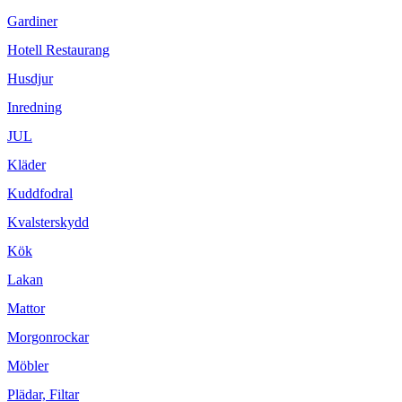
Gardiner
Hotell Restaurang
Husdjur
Inredning
JUL
Kläder
Kuddfodral
Kvalsterskydd
Kök
Lakan
Mattor
Morgonrockar
Möbler
Plädar, Filtar