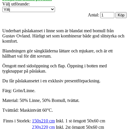
Välj utförande
:
Antal:
Underbart påslakanset i linne som är blandat med bomull från
Gustav Ovland. Härligt set som kombinerar både god slitstyrka och
komfort.
Blandningen gör sängkläderna lättare och mjukare, och är ett
hållbart val för ditt sovrum.
Örngott med sidoöppning och flap. Öppning i botten med
tygknappar på påslakan.
Du får påslakansetet i en exklusiv presentförpackning.
Färg: Grön/Linne.
Material: 50% Linne, 50% Bomull, tvättat.
Tvättråd: Maskintvätt 60°C.
Finns i Storlek:
150x210 cm
Inkl. 1 st örngott 50x60 cm
230x220 cm
Inkl. 2st örngott 50x60 cm