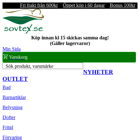
Fri frakt från 600kr
Öppet köp i 60 dagar
Bonus 100kr
Köp innan kl 15 skickas samma dag!
(Gäller lagervaror)
Min Sida
Varukorg
Sök produkt, varumärke
NYHETER
OUTLET
Bad
Barnartiklar
Belysning
Dofter
Fritid
Förvaring