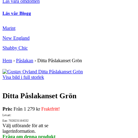
Läs våra omdömen
Läs vår Blogg
Marint
New England
Shabby Chic
Hem
›
Påslakan
›
Ditta Påslakanset Grön
Visa bild i full storlek
Ditta Påslakanset Grön
Pris:
Från
1 279 kr
Fraktfritt!
Lev.art:
Ean: 7028231164332
Välj utförande för att se
lagerinformation.
Fråga om denna produkt