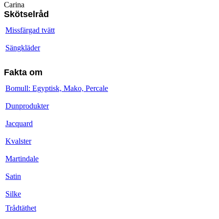
Carina
Skötselråd
Missfärgad tvätt
Sängkläder
Fakta om
Bomull: Egyptisk, Mako, Percale
Dunprodukter
Jacquard
Kvalster
Martindale
Satin
Silke
Trådtäthet