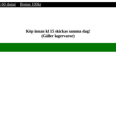
i 60 dagar
Bonus 100kr
Köp innan kl 15 skickas samma dag!
(Gäller lagervaror)