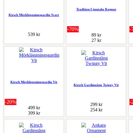
Tradition Ljusstake Koppar
Kirsch Mörkläggningsgardin Svart
-70%
-
539 kr
89 kr
27 kr
Kirsch Mörkläggningsgardin Vit
Kirsch Gardinstång Twiggy Vit
-20%
-
299 kr
499 kr
254 kr
399 kr