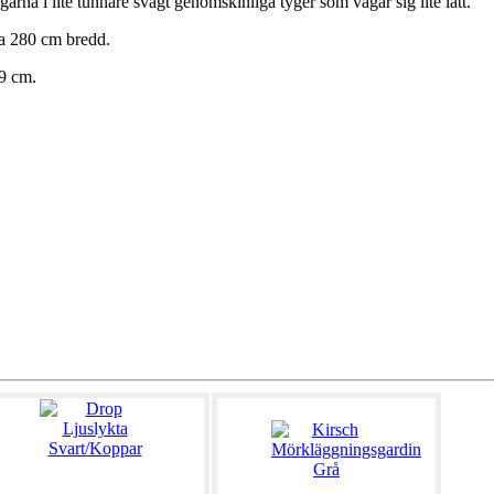
na i lite tunnare svagt genomskinliga tyger som vågar sig lite lätt.
rka 280 cm bredd.
 9 cm.