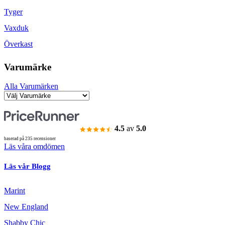
Tyger
Vaxduk
Överkast
Varumärke
Alla Varumärken
4.5
av
5.0
baserad på 235 recensioner
Läs våra omdömen
Läs vår Blogg
Marint
New England
Shabby Chic