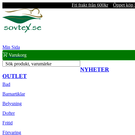
Fri frakt från 600kr
Öppet köp 
Min Sida
Varukorg
Sök produkt, varumärke
NYHETER
OUTLET
Bad
Barnartiklar
Belysning
Dofter
Fritid
Förvaring