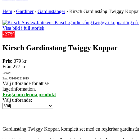
Hem
›
Gardiner
›
Gardinstänger
›
Kirsch Gardinstång Twiggy Koppa
Visa bild i full storlek
-27%
Kirsch Gardinstång Twiggy Koppar
Pris:
379 kr
Från
277 kr
Lev.art:
Ean: 7314102211619
Välj utförande för att se
lagerinformation.
Fråga om denna produkt
Välj utförande
:
Gardinstång Twiggy Koppar, komplett set med en reglerbar gardinstån