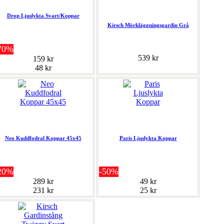
Drop Ljuslykta Svart/Koppar
Kirsch Mörkläggningsgardin Grå
70%
539 kr
159 kr
48 kr
Neo Kuddfodral Koppar 45x45
Paris Ljuslykta Koppar
20%
-50%
289 kr
49 kr
231 kr
25 kr