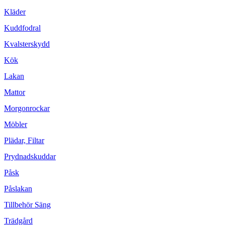
Kläder
Kuddfodral
Kvalsterskydd
Kök
Lakan
Mattor
Morgonrockar
Möbler
Plädar, Filtar
Prydnadskuddar
Påsk
Påslakan
Tillbehör Säng
Trädgård