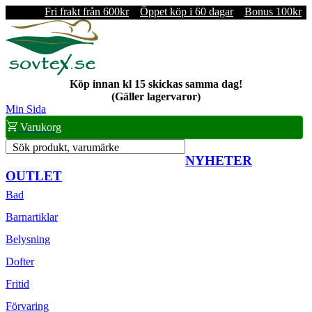
Fri frakt från 600kr
Öppet köp i 60 dagar
Bonus 100kr
Köp innan kl 15 skickas samma dag!
(Gäller lagervaror)
Min Sida
Varukorg
Sök produkt, varumärke
NYHETER
OUTLET
Bad
Barnartiklar
Belysning
Dofter
Fritid
Förvaring