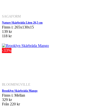
SAGAFORM
Nature Skärbräda Liten 26,5 cm
Finns i: 265x130x15
139 kr
118 kr
-33%
BLOOMINGVILLE
Brooklyn Skärbräda Mango
Finns i: Mellan
329 kr
Från
220 kr