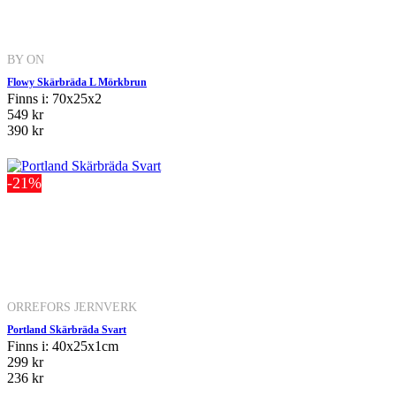
BY ON
Flowy Skärbräda L Mörkbrun
Finns i: 70x25x2
549 kr
390 kr
-21%
ORREFORS JERNVERK
Portland Skärbräda Svart
Finns i: 40x25x1cm
299 kr
236 kr