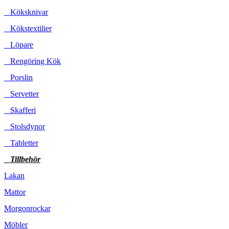
Köksknivar
Kökstextilier
Löpare
Rengöring Kök
Porslin
Servetter
Skafferi
Stolsdynor
Tabletter
Tillbehör
Lakan
Mattor
Morgonrockar
Möbler