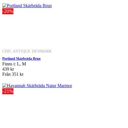
-20%
CHIC ANTIQUE DENMARK
Portland Skärbräda Brun
Finns i: L, M
439 kr
Från
351 kr
-21%