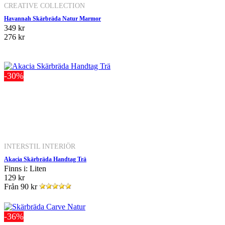
CREATIVE COLLECTION
Havannah Skärbräda Natur Marmor
349 kr
276 kr
-30%
INTERSTIL INTERIÖR
Akacia Skärbräda Handtag Trä
Finns i: Liten
129 kr
Från
90 kr
-36%