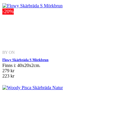
-20%
BY ON
Flowy Skärbräda S Mörkbrun
Finns i: 40x20x2cm.
279 kr
223 kr