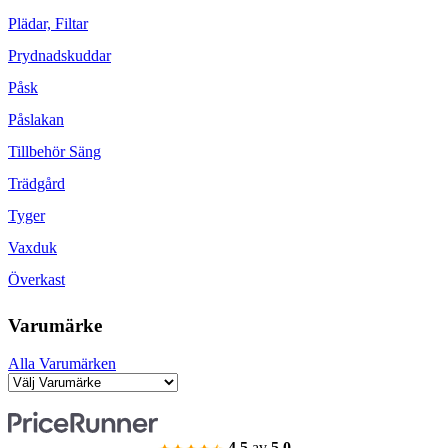
Plädar, Filtar
Prydnadskuddar
Påsk
Påslakan
Tillbehör Säng
Trädgård
Tyger
Vaxduk
Överkast
Varumärke
Alla Varumärken
4.5
av
5.0