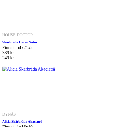
HOUSE DOCTOR
Skärbräda Carve Natur
Finns i: 54x21x2
389 kr
249 kr
DYNÄS
Alicia Skärbräda Akaciaträ
Finns i: 1x16x40