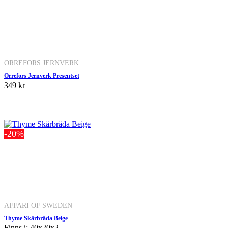
ORREFORS JERNVERK
Orrefors Jernverk Presentset
349 kr
-20%
AFFARI OF SWEDEN
Thyme Skärbräda Beige
Finns i: 40x20x2