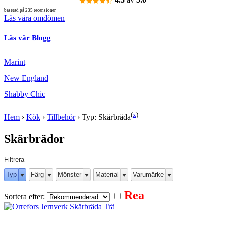
baserad på 235 recensioner
Läs våra omdömen
Läs vår Blogg
Marint
New England
Shabby Chic
(
x
)
Hem
›
Kök
›
Tillbehör
›
Typ: Skärbräda
Skärbrädor
Filtrera
Typ
Färg
Mönster
Material
Varumärke
Rea
Sortera efter: