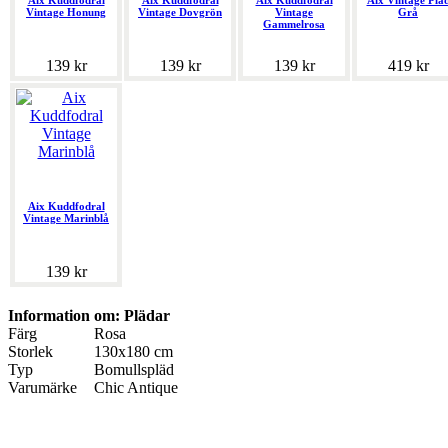
Aix Kuddfodral
Aix Kuddfodral
Aix Kuddfodral
Aix Vintage Plä
Vintage Honung
Vintage Dovgrön
Vintage
Grå
Gammelrosa
139 kr
139 kr
139 kr
419 kr
Aix Kuddfodral
Vintage Marinblå
139 kr
Information om: Plädar
Färg
Rosa
Storlek
130x180 cm
Typ
Bomullspläd
Varumärke
Chic Antique