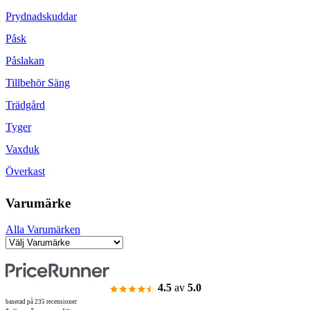
Prydnadskuddar
Påsk
Påslakan
Tillbehör Säng
Trädgård
Tyger
Vaxduk
Överkast
Varumärke
Alla Varumärken
4.5
av
5.0
baserad på 235 recensioner