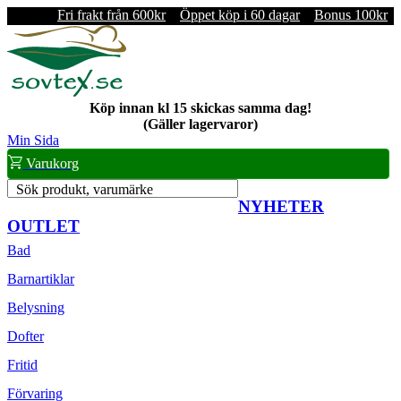
Fri frakt från 600kr
Öppet köp i 60 dagar
Bonus 100kr
Köp innan kl 15 skickas samma dag!
(Gäller lagervaror)
Min Sida
Varukorg
Sök produkt, varumärke
NYHETER
OUTLET
Bad
Barnartiklar
Belysning
Dofter
Fritid
Förvaring