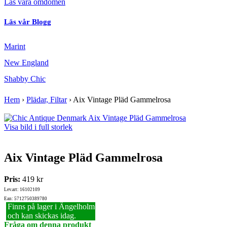
Läs våra omdömen
Läs vår Blogg
Marint
New England
Shabby Chic
Hem
›
Plädar, Filtar
›
Aix Vintage Pläd Gammelrosa
Visa bild i full storlek
Aix Vintage Pläd Gammelrosa
Pris:
419 kr
Lev.art: 16102109
Ean: 5712750389780
Finns på lager i Ängelholm
och kan skickas idag.
Fråga om denna produkt