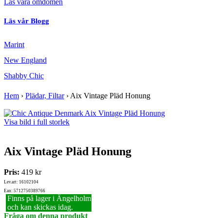
Läs våra omdömen
Läs vår Blogg
Marint
New England
Shabby Chic
Hem
›
Plädar, Filtar
›
Aix Vintage Pläd Honung
Visa bild i full storlek
Aix Vintage Pläd Honung
Pris:
419 kr
Lev.art: 16102104
Ean: 5712750389766
Finns på lager i Ängelholm
och kan skickas idag.
Fråga om denna produkt