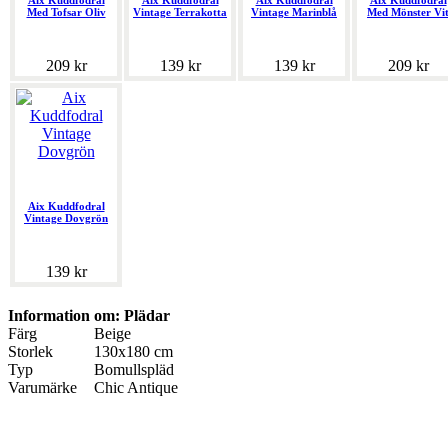
Aix Kuddfodral
Aix Kuddfodral
Aix Kuddfodral
Aix Kuddfodral
Med Tofsar Oliv
Vintage Terrakotta
Vintage Marinblå
Med Mönster Vi
209 kr
139 kr
139 kr
209 kr
Aix Kuddfodral
Vintage Dovgrön
139 kr
Information om: Plädar
Färg
Beige
Storlek
130x180 cm
Typ
Bomullspläd
Varumärke
Chic Antique