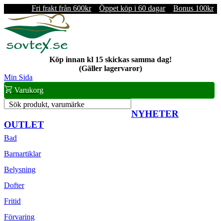
Fri frakt från 600kr
Öppet köp i 60 dagar
Bonus 100kr
Köp innan kl 15 skickas samma dag!
(Gäller lagervaror)
Min Sida
Varukorg
Sök produkt, varumärke
NYHETER
OUTLET
Bad
Barnartiklar
Belysning
Dofter
Fritid
Förvaring