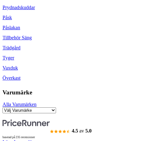
Prydnadskuddar
Påsk
Påslakan
Tillbehör Säng
Trädgård
Tyger
Vaxduk
Överkast
Varumärke
Alla Varumärken
4.5
av
5.0
baserad på 235 recensioner