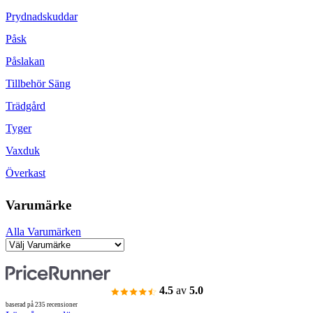
Prydnadskuddar
Påsk
Påslakan
Tillbehör Säng
Trädgård
Tyger
Vaxduk
Överkast
Varumärke
Alla Varumärken
4.5
av
5.0
baserad på 235 recensioner