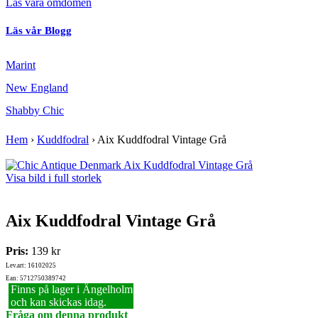
Läs våra omdömen
Läs vår Blogg
Marint
New England
Shabby Chic
Hem
›
Kuddfodral
›
Aix Kuddfodral Vintage Grå
Visa bild i full storlek
Aix Kuddfodral Vintage Grå
Pris:
139 kr
Lev.art: 16102025
Ean: 5712750389742
Finns på lager i Ängelholm
och kan skickas idag.
Fråga om denna produkt