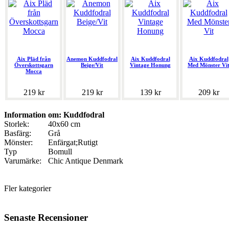
Aix Pläd från
Anemon Kuddfodral
Aix Kuddfodral
Aix Kuddfodral
Överskottsgarn
Beige/Vit
Vintage Honung
Med Mönster Vi
Mocca
219 kr
219 kr
139 kr
209 kr
Information om: Kuddfodral
Storlek:
40x60 cm
Basfärg:
Grå
Mönster:
Enfärgat;Rutigt
Typ
Bomull
Varumärke:
Chic Antique Denmark
Fler kategorier
Senaste Recensioner