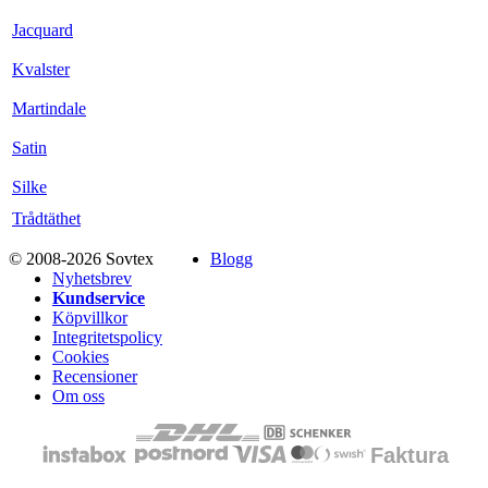
Jacquard
Kvalster
Martindale
Satin
Silke
Trådtäthet
© 2008-2026 Sovtex
Blogg
Nyhetsbrev
Kundservice
Köpvillkor
Integritetspolicy
Cookies
Recensioner
Om oss