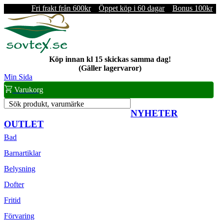
Fri frakt från 600kr
Öppet köp i 60 dagar
Bonus 100kr
Köp innan kl 15 skickas samma dag!
(Gäller lagervaror)
Min Sida
Varukorg
Sök produkt, varumärke
NYHETER
OUTLET
Bad
Barnartiklar
Belysning
Dofter
Fritid
Förvaring