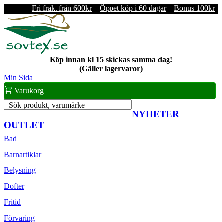
Fri frakt från 600kr
Öppet köp i 60 dagar
Bonus 100kr
Köp innan kl 15 skickas samma dag!
(Gäller lagervaror)
Min Sida
Varukorg
Sök produkt, varumärke
NYHETER
OUTLET
Bad
Barnartiklar
Belysning
Dofter
Fritid
Förvaring