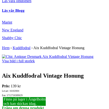
Läs våra omdömen
Läs vår Blogg
Marint
New England
Shabby Chic
Hem
›
Kuddfodral
›
Aix Kuddfodral Vintage Honung
Visa bild i full storlek
Aix Kuddfodral Vintage Honung
Pris:
139 kr
Lev.art: 16102004
Ean: 5712750389629
Finns på lager i Ängelholm
och kan skickas idag.
Fråga om denna produkt