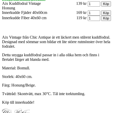
Aix Kuddfodral Vintage
139 kr
Honung
Innerkudde Fjäder 40x60cm
169 kr
Innerkudde Fiber 40x60 cm
119 kr
Aix Vintage från Chic Antique är ett läckert men stilrent kuddfodral.
Designad med sömmar som bildar ett lite större rutmönster över hela
fodralet.
Detta snygga kuddfodral passar in i alla olika hem och finns i
flertalet färger att blanda med.
Material: Bomull.
Storlek: 40x60 cm.
Färg: Honung/Beige.
Tvättråd: Skontvätt, max 30°C. Tål inte torktumling.
Köp till innerkudde!