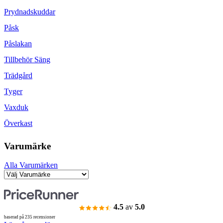
Prydnadskuddar
Påsk
Påslakan
Tillbehör Säng
Trädgård
Tyger
Vaxduk
Överkast
Varumärke
Alla Varumärken
4.5
av
5.0
baserad på 235 recensioner