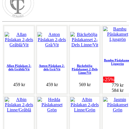
Bambu Påslakans
Ljusgrön
Allan Påslakan 2-
Anton Påslakan 2-
Bäckebölja
dels Gråblå/Vit
dels Grå/Vit
Påslakanset 2-Dels
Linne/Vit
-25%
459 kr
459 kr
569 kr
779 kr
584 kr