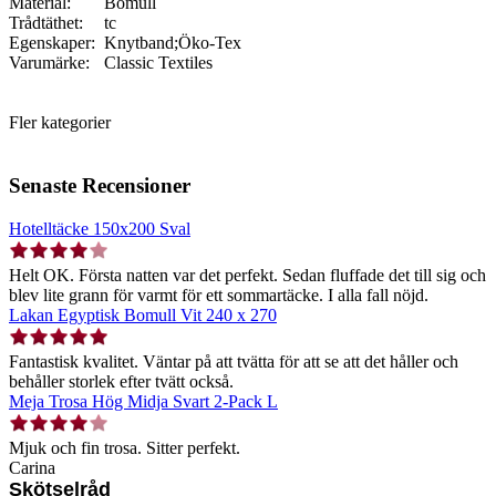
Material:
Bomull
Trådtäthet:
tc
Egenskaper:
Knytband;Öko-Tex
Varumärke:
Classic Textiles
Fler kategorier
Senaste Recensioner
Hotelltäcke 150x200 Sval
Helt OK. Första natten var det perfekt. Sedan fluffade det till sig och
blev lite grann för varmt för ett sommartäcke. I alla fall nöjd.
Lakan Egyptisk Bomull Vit 240 x 270
Fantastisk kvalitet. Väntar på att tvätta för att se att det håller och
behåller storlek efter tvätt också.
Meja Trosa Hög Midja Svart 2-Pack L
Mjuk och fin trosa. Sitter perfekt.
Carina
Skötselråd