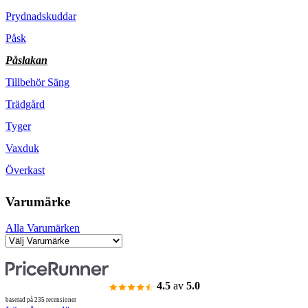
Prydnadskuddar
Påsk
Påslakan
Tillbehör Säng
Trädgård
Tyger
Vaxduk
Överkast
Varumärke
Alla Varumärken
4.5
av
5.0
baserad på 235 recensioner