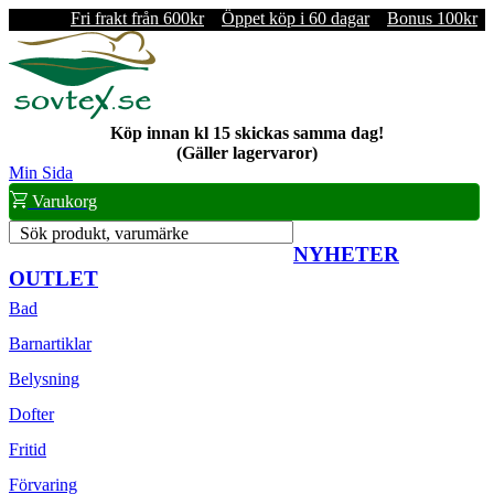
Fri frakt från 600kr
Öppet köp i 60 dagar
Bonus 100kr
Köp innan kl 15 skickas samma dag!
(Gäller lagervaror)
Min Sida
Varukorg
Sök produkt, varumärke
NYHETER
OUTLET
Bad
Barnartiklar
Belysning
Dofter
Fritid
Förvaring