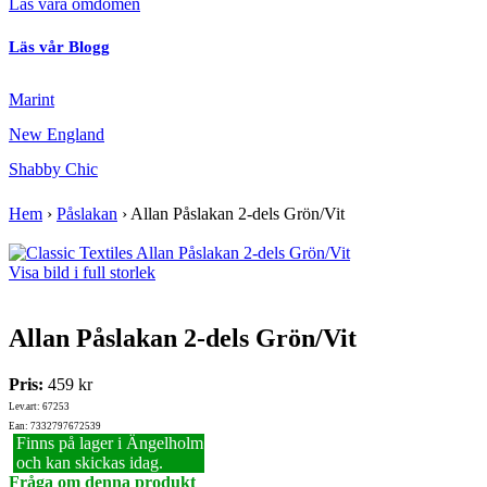
Läs våra omdömen
Läs vår Blogg
Marint
New England
Shabby Chic
Hem
›
Påslakan
›
Allan Påslakan 2-dels Grön/Vit
Visa bild i full storlek
Allan Påslakan 2-dels Grön/Vit
Pris:
459 kr
Lev.art: 67253
Ean: 7332797672539
Finns på lager i Ängelholm
och kan skickas idag.
Fråga om denna produkt