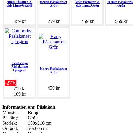
Albin Påslakan 2-
Hedda Påslakanset
Albin Påslakan 2-
Jasmin Påslakans
dels Linne/Gråblå
Grön
dels Linne/Grön
Grön
459 kr
259 kr
459 kr
559 kr
Cambridge
Påslakanset
Harry Påslakanset
Ljusgrön
Grön
-27%
459 kr
259 kr
189 kr
Information om: Påslakan
Mönster
Rutigt
Basfärg:
Grön
Storlek:
150x210 cm
Örngott:
50x60 cm