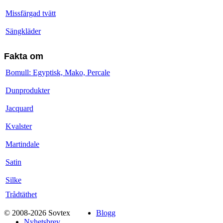
Missfärgad tvätt
Sängkläder
Fakta om
Bomull: Egyptisk, Mako, Percale
Dunprodukter
Jacquard
Kvalster
Martindale
Satin
Silke
Trådtäthet
© 2008-2026 Sovtex
Blogg
Nyhetsbrev