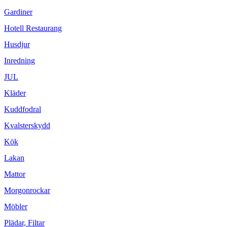
Gardiner
Hotell Restaurang
Husdjur
Inredning
JUL
Kläder
Kuddfodral
Kvalsterskydd
Kök
Lakan
Mattor
Morgonrockar
Möbler
Plädar, Filtar