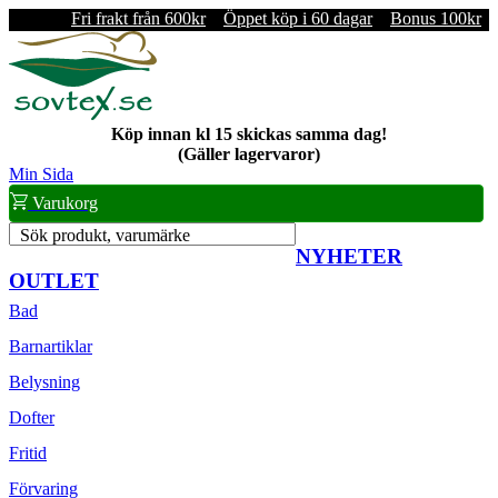
Fri frakt från 600kr
Öppet köp i 60 dagar
Bonus 100kr
Köp innan kl 15 skickas samma dag!
(Gäller lagervaror)
Min Sida
Varukorg
Sök produkt, varumärke
NYHETER
OUTLET
Bad
Barnartiklar
Belysning
Dofter
Fritid
Förvaring