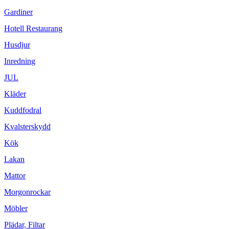
Gardiner
Hotell Restaurang
Husdjur
Inredning
JUL
Kläder
Kuddfodral
Kvalsterskydd
Kök
Lakan
Mattor
Morgonrockar
Möbler
Plädar, Filtar