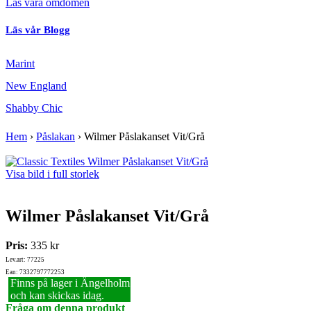
Läs våra omdömen
Läs vår Blogg
Marint
New England
Shabby Chic
Hem
›
Påslakan
›
Wilmer Påslakanset Vit/Grå
Visa bild i full storlek
Wilmer Påslakanset Vit/Grå
Pris:
335 kr
Lev.art: 77225
Ean: 7332797772253
Finns på lager i Ängelholm
och kan skickas idag.
Fråga om denna produkt