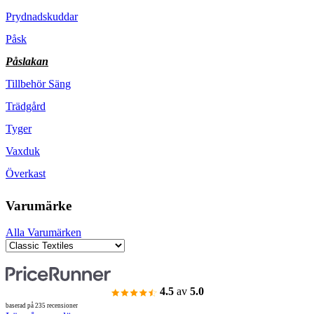
Prydnadskuddar
Påsk
Påslakan
Tillbehör Säng
Trädgård
Tyger
Vaxduk
Överkast
Varumärke
Alla Varumärken
4.5
av
5.0
baserad på 235 recensioner