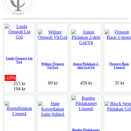
Linda Örngott Lin
Grå
Wilmer Örngott
Anton Påslakan 2-
Örngott Basic
Vit/Grå
dels Grå/Vit
Ljusgrå
-10%
69 kr
459 kr
35 kr
215 kr
194 kr
Bambu Påslakanset