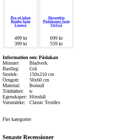
Dra på lakan
Alexandria
Bambu Satin
Påslakanset Satin
Ljusgrå
Vit/Grå
499 kr
699 kr
399 kr
559 kr
Information om: Påslakan
Mönster
Bladverk
Basfärg:
Grå
Storlek:
150x210 cm
Örngott:
50x60 cm
Material:
Bomull
Trådtäthet:
tc
Egenskaper:
Hörnhål
Varumärke:
Classic Textiles
Fler kategorier
Senaste Recensioner