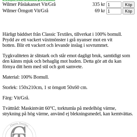
Wilmer Påslakanset Vit/Grå
335 kr
Wilmer Örngott Vit/Grå
69 kr
Härligt bäddset från Classic Textiles, tillverkat i 100% bomull.
Prydd av ett vackert växtmönster i grå nyanser mot en vit
botten. Blir ett vackert och levande inslag i sovrummet.
Tygkvaliteten är slitstark och står emot dagligt bruk, samtidigt som
den känns mjuk och behaglig mot huden. Detta gör att du kan
förnya ditt hem med stil och gott samvete.
Material: 100% Bomull.
Storlek: 150x210cm, 1 st örngott 50x60 cm.
Färg: Vit/Grå.
Tvättråd: Maskintvätt 60°C, torktumla på medelhög värme,
strykning på hög värme, använd ej blekningsmedel, kan kemtvättas.