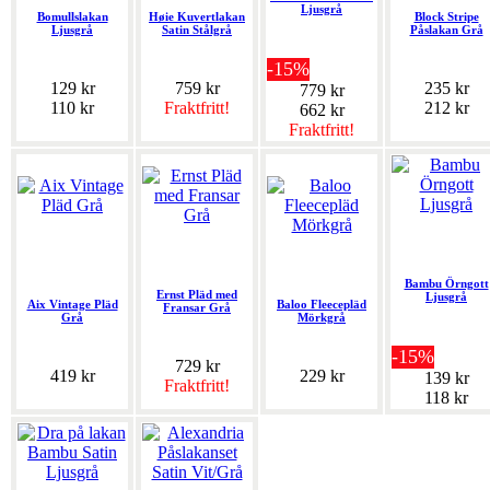
Ljusgrå
Bomullslakan
Høie Kuvertlakan
Block Stripe
Ljusgrå
Satin Stålgrå
Påslakan Grå
-15%
129 kr
759 kr
235 kr
779 kr
110 kr
Fraktfritt!
212 kr
662 kr
Fraktfritt!
Bambu Örngott
Ernst Pläd med
Ljusgrå
Aix Vintage Pläd
Baloo Fleecepläd
Fransar Grå
Grå
Mörkgrå
-15%
729 kr
419 kr
229 kr
139 kr
Fraktfritt!
118 kr