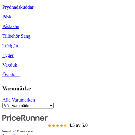
Prydnadskuddar
Påsk
Påslakan
Tillbehör Säng
Trädgård
Tyger
Vaxduk
Överkast
Varumärke
Alla Varumärken
4.5
av
5.0
baserad på 235 recensioner