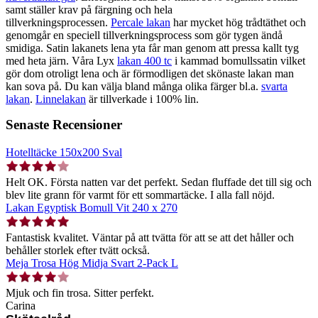
samt ställer krav på färgning och hela
tillverkningsprocessen.
Percale lakan
har mycket hög trådtäthet och
genomgår en speciell tillverkningsprocess som gör tygen ändå
smidiga. Satin lakanets lena yta får man genom att pressa kallt tyg
med heta järn. Våra Lyx
lakan 400 tc
i kammad bomullssatin vilket
gör dom otroligt lena och är förmodligen det skönaste lakan man
kan sova på. Du kan välja bland många olika färger bl.a.
svarta
lakan
.
Linnelakan
är tillverkade i 100% lin.
Senaste Recensioner
Hotelltäcke 150x200 Sval
Helt OK. Första natten var det perfekt. Sedan fluffade det till sig och
blev lite grann för varmt för ett sommartäcke. I alla fall nöjd.
Lakan Egyptisk Bomull Vit 240 x 270
Fantastisk kvalitet. Väntar på att tvätta för att se att det håller och
behåller storlek efter tvätt också.
Meja Trosa Hög Midja Svart 2-Pack L
Mjuk och fin trosa. Sitter perfekt.
Carina