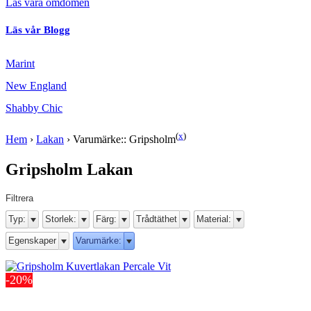
Läs våra omdömen
Läs vår Blogg
Marint
New England
Shabby Chic
(
x
)
Hem
›
Lakan
›
Varumärke:: Gripsholm
Gripsholm Lakan
Filtrera
Typ:
Storlek:
Färg:
Trådtäthet
Material:
Egenskaper
Varumärke:
-20%