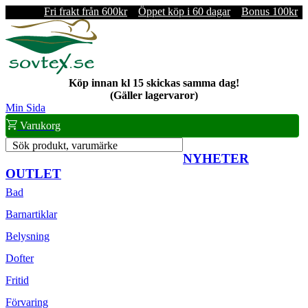
Fri frakt från 600kr
Öppet köp i 60 dagar
Bonus 100kr
Köp innan kl 15 skickas samma dag!
(Gäller lagervaror)
Min Sida
Varukorg
Sök produkt, varumärke
NYHETER
OUTLET
Bad
Barnartiklar
Belysning
Dofter
Fritid
Förvaring