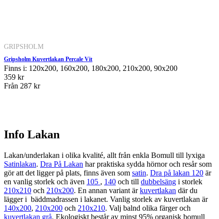
GRIPSHOLM
Gripsholm Kuvertlakan Percale Vit
Finns i: 120x200, 160x200, 180x200, 210x200, 90x200
359 kr
Från
287 kr
Info Lakan
Lakan/underlakan i olika kvalité, allt från enkla Bomull till lyxiga
Satinlakan
.
Dra På Lakan
har praktiska sydda hörnor och resår som
gör att det ligger på plats, finns även som
satin
.
Dra på lakan 120
är
en vanlig storlek och även
105
,
140
och till
dubbelsäng
i storlek
210x210
och
210x200
. En annan variant är
kuvertlakan
där du
lägger i bäddmadrassen i lakanet. Vanlig storlek av kuvertlakan är
140x200
,
210x200
och
210x210
. Valj balnd olika färger och
kuvertlakan grå
. Ekologiskt består av minst 95% organisk bomull