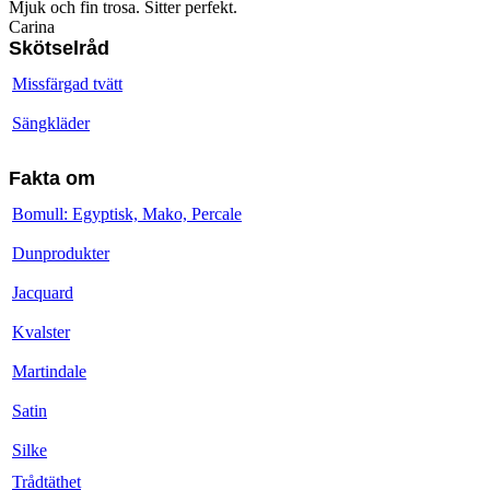
Mjuk och fin trosa. Sitter perfekt.
Carina
Skötselråd
Missfärgad tvätt
Sängkläder
Fakta om
Bomull: Egyptisk, Mako, Percale
Dunprodukter
Jacquard
Kvalster
Martindale
Satin
Silke
Trådtäthet