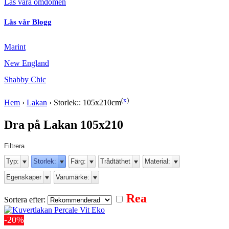
Läs våra omdömen
Läs vår Blogg
Marint
New England
Shabby Chic
(
x
)
Hem
›
Lakan
›
Storlek:: 105x210cm
Dra på Lakan 105x210
Filtrera
Typ:
Storlek:
Färg:
Trådtäthet
Material:
Egenskaper
Varumärke:
Rea
Sortera efter:
-20%