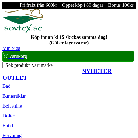
Fri frakt från 600kr
Öppet köp i 60 dagar
Bonus 100kr
Köp innan kl 15 skickas samma dag!
(Gäller lagervaror)
Min Sida
Varukorg
Sök produkt, varumärke
NYHETER
OUTLET
Bad
Barnartiklar
Belysning
Dofter
Fritid
Förvaring