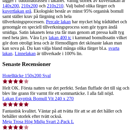
lägger i bäddmadrassen i lakanet. Vanlig storlek av kuvertlakan är
140x200
,
210x200
och
210x210
. Valj balnd olika färger och
kuvertlakan grå
. Ekologiskt består av minst 95% organisk bomull
samt ställer krav på färgning och hela
tillverkningsprocessen.
Percale lakan
har mycket hög trådtäthet och
genomgår en speciell tillverkningsprocess som gör tygen ändå
smidiga. Satin lakanets lena yta får man genom att pressa kallt tyg
med heta järn. Våra Lyx
lakan 400 tc
i kammad bomullssatin vilket
gör dom otroligt lena och är förmodligen det skönaste lakan man
kan sova på. Du kan välja bland många olika färger bl.a.
svarta
lakan
.
Linnelakan
är tillverkade i 100% lin.
Senaste Recensioner
Hotelltäcke 150x200 Sval
Helt OK. Första natten var det perfekt. Sedan fluffade det till sig och
blev lite grann för varmt för ett sommartäcke. I alla fall nöjd.
Lakan Egyptisk Bomull Vit 240 x 270
Fantastisk kvalitet. Väntar på att tvätta för att se att det håller och
behåller storlek efter tvätt också.
Meja Trosa Hög Midja Svart 2-Pack L