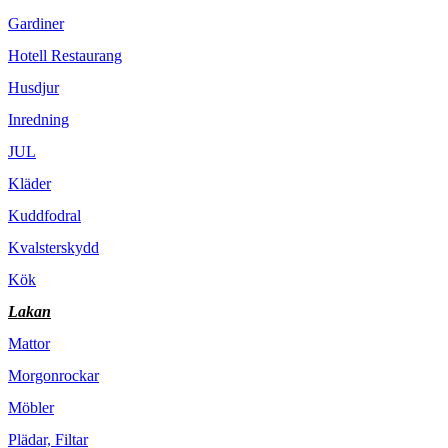
Gardiner
Hotell Restaurang
Husdjur
Inredning
JUL
Kläder
Kuddfodral
Kvalsterskydd
Kök
Lakan
Mattor
Morgonrockar
Möbler
Plädar, Filtar