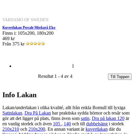
VARNAMO OF SWEDEN
Kuvertlakan Percale Mörkgrå Eko
Finns i: 105x200, 180x200
469 kr
Från
375 kr
1
Resultat 1 - 4 av 4
Till Toppen
Info Lakan
Lakan/underlakan i olika kvalité, allt från enkla Bomull till lyxiga
Satinlakan
.
Dra På Lakan
har praktiska sydda hörnor och resår som
gör att det ligger på plats, finns även som
satin
.
Dra på lakan 120
är
en vanlig storlek och även
105
,
140
och till
dubbelsäng
i storlek
210x210
och
210x200
. En annan variant är
kuvertlakan
där du