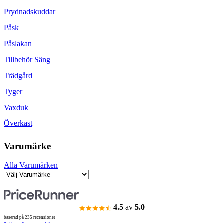
Prydnadskuddar
Påsk
Påslakan
Tillbehör Säng
Trädgård
Tyger
Vaxduk
Överkast
Varumärke
Alla Varumärken
4.5
av
5.0
baserad på 235 recensioner