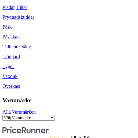
Plädar, Filtar
Prydnadskuddar
Påsk
Påslakan
Tillbehör Säng
Trädgård
Tyger
Vaxduk
Överkast
Varumärke
Alla Varumärken
4.5
av
5.0