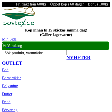
Fri frakt från 600kr
Öppet köp i 60 dagar
Bonus 100kr
Köp innan kl 15 skickas samma dag!
(Gäller lagervaror)
Min Sida
Varukorg
Sök produkt, varumärke
NYHETER
OUTLET
Bad
Barnartiklar
Belysning
Dofter
Fritid
Förvaring