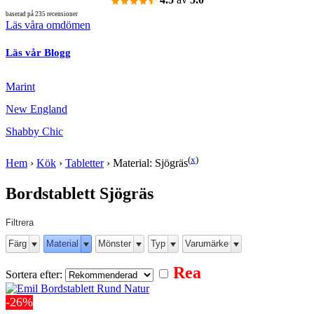
baserad på 235 recensioner
Läs våra omdömen
Läs vår Blogg
Marint
New England
Shabby Chic
(
x
)
Hem
›
Kök
›
Tabletter
›
Material: Sjögräs
Bordstablett Sjögräs
Filtrera
Färg
Material
Mönster
Typ
Varumärke
Rea
Sortera efter:
-26%