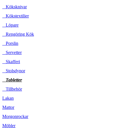
Köksknivar
Kökstextilier
Löpare
Rengöring Kök
Porslin
Servetter
Skafferi
Stolsdynor
Tabletter
Tillbehör
Lakan
Mattor
Morgonrockar
Möbler