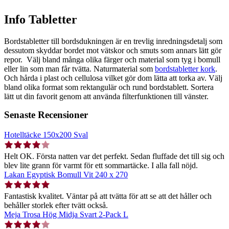
Info Tabletter
Bordstabletter till bordsdukningen är en trevlig inredningsdetalj som
dessutom skyddar bordet mot vätskor och smuts som annars lätt gör
repor. Välj bland många olika färger och material som tyg i bomull
eller lin som man får tvätta. Naturmaterial som
bordstabletter kork
.
Och hårda i plast och cellulosa vilket gör dom lätta att torka av. Välj
bland olika format som rektangulär och rund bordstablett. Sortera
lätt ut din favorit genom att använda filterfunktionen till vänster.
Senaste Recensioner
Hotelltäcke 150x200 Sval
Helt OK. Första natten var det perfekt. Sedan fluffade det till sig och
blev lite grann för varmt för ett sommartäcke. I alla fall nöjd.
Lakan Egyptisk Bomull Vit 240 x 270
Fantastisk kvalitet. Väntar på att tvätta för att se att det håller och
behåller storlek efter tvätt också.
Meja Trosa Hög Midja Svart 2-Pack L