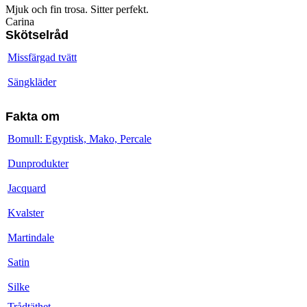
Mjuk och fin trosa. Sitter perfekt.
Carina
Skötselråd
Missfärgad tvätt
Sängkläder
Fakta om
Bomull: Egyptisk, Mako, Percale
Dunprodukter
Jacquard
Kvalster
Martindale
Satin
Silke
Trådtäthet