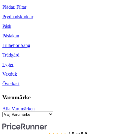
Plädar, Filtar
Prydnadskuddar
Påsk
Påslakan
Tillbehör Säng
Trädgård
Tyger
Vaxduk
Överkast
Varumärke
Alla Varumärken
4.5
av
5.0