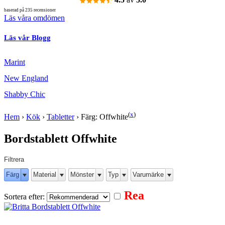
baserad på 235 recensioner
Läs våra omdömen
Läs vår Blogg
Marint
New England
Shabby Chic
(
x
)
Hem
›
Kök
›
Tabletter
›
Färg: Offwhite
Bordstablett Offwhite
Filtrera
Färg
Material
Mönster
Typ
Varumärke
Rea
Sortera efter: