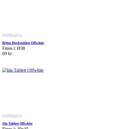
FONDACO
Britta Bordstablett Offwhite
Finns i: Ø38
69 kr
FONDACO
Ida Tablett Offwhite
Finns i: 30x45