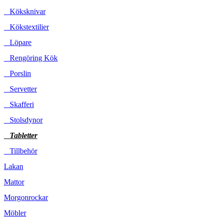
Köksknivar
Kökstextilier
Löpare
Rengöring Kök
Porslin
Servetter
Skafferi
Stolsdynor
Tabletter
Tillbehör
Lakan
Mattor
Morgonrockar
Möbler