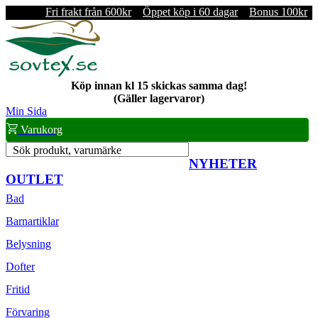
Fri frakt från 600kr
Öppet köp i 60 dagar
Bonus 100kr
Köp innan kl 15 skickas samma dag!
(Gäller lagervaror)
Min Sida
Varukorg
Sök produkt, varumärke
NYHETER
OUTLET
Bad
Barnartiklar
Belysning
Dofter
Fritid
Förvaring