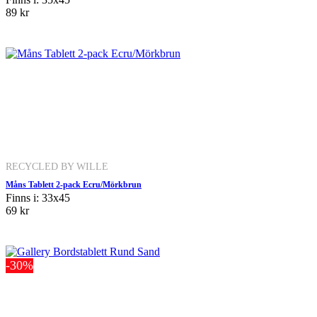
89 kr
RECYCLED BY WILLE
Måns Tablett 2-pack Ecru/Mörkbrun
Finns i: 33x45
69 kr
-30%