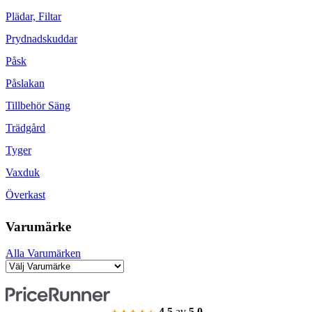
Plädar, Filtar
Prydnadskuddar
Påsk
Påslakan
Tillbehör Säng
Trädgård
Tyger
Vaxduk
Överkast
Varumärke
Alla Varumärken
4.5
av
5.0