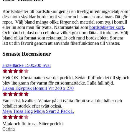
Bordstabletter till bordsdukningen är en trevlig inredningsdetalj som
dessutom skyddar bordet mot vätskor och smuts som annars lätt gör
repor. Välj bland många olika färger och material som tyg i bomull
eller lin som man får tvätta. Naturmaterial som
bordstabletter kork
.
Och hårda i plast och cellulosa vilket gör dom lätta att torka av. Välj
bland olika format som rektangulär och rund bordstablett. Sortera
lätt ut din favorit genom att använda filterfunktionen till vänster.
Senaste Recensioner
Hotelltäcke 150x200 Sval
Helt OK. Första natten var det perfekt. Sedan fluffade det till sig och
blev lite grann för varmt för ett sommartäcke. I alla fall nöjd.
Lakan Egyptisk Bomull Vit 240 x 270
Fantastisk kvalitet. Väntar på att tvätta för att se att det håller och
behåller storlek efter tvätt också.
Meja Trosa Hög Midja Svart 2-Pack L
Mjuk och fin trosa. Sitter perfekt.
Carina