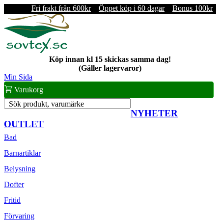
Fri frakt från 600kr
Öppet köp i 60 dagar
Bonus 100kr
Köp innan kl 15 skickas samma dag!
(Gäller lagervaror)
Min Sida
Varukorg
Sök produkt, varumärke
NYHETER
OUTLET
Bad
Barnartiklar
Belysning
Dofter
Fritid
Förvaring