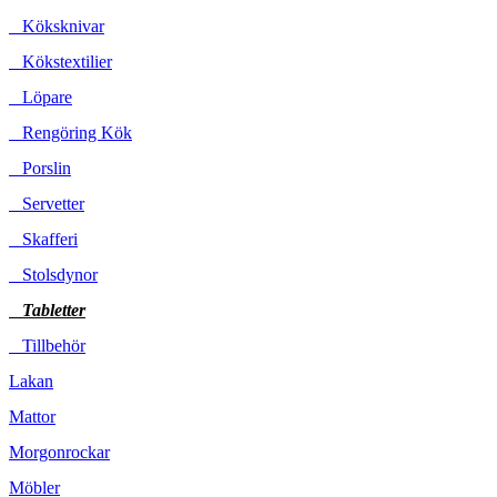
Köksknivar
Kökstextilier
Löpare
Rengöring Kök
Porslin
Servetter
Skafferi
Stolsdynor
Tabletter
Tillbehör
Lakan
Mattor
Morgonrockar
Möbler