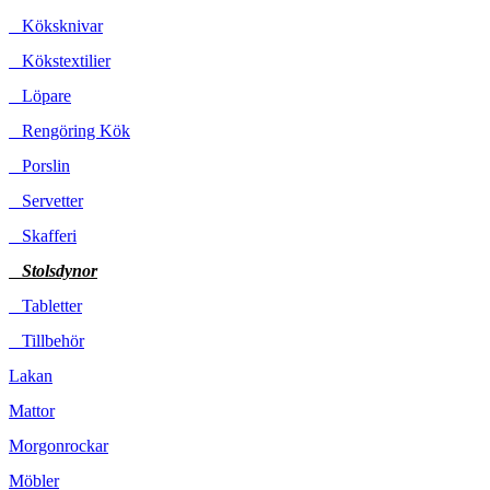
Köksknivar
Kökstextilier
Löpare
Rengöring Kök
Porslin
Servetter
Skafferi
Stolsdynor
Tabletter
Tillbehör
Lakan
Mattor
Morgonrockar
Möbler