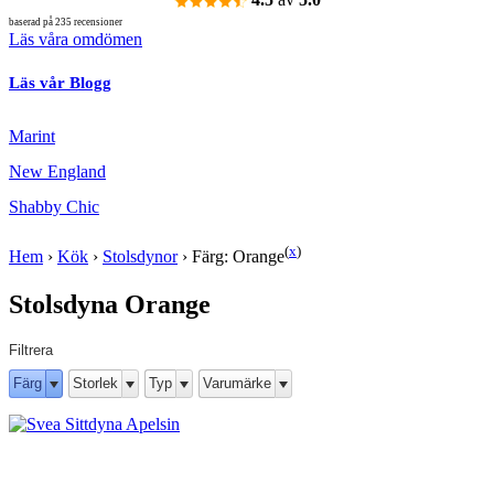
baserad på 235 recensioner
Läs våra omdömen
Läs vår Blogg
Marint
New England
Shabby Chic
(
x
)
Hem
›
Kök
›
Stolsdynor
›
Färg: Orange
Stolsdyna Orange
Filtrera
Färg
Storlek
Typ
Varumärke