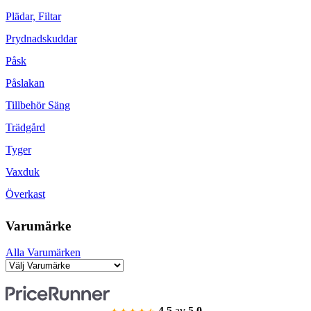
Plädar, Filtar
Prydnadskuddar
Påsk
Påslakan
Tillbehör Säng
Trädgård
Tyger
Vaxduk
Överkast
Varumärke
Alla Varumärken
4.5
av
5.0