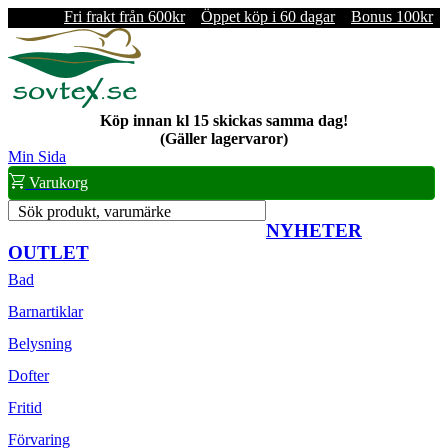
Fri frakt från 600kr
Öppet köp i 60 dagar
Bonus 100kr
Köp innan kl 15 skickas samma dag!
(Gäller lagervaror)
Min Sida
Varukorg
Sök produkt, varumärke
NYHETER
OUTLET
Bad
Barnartiklar
Belysning
Dofter
Fritid
Förvaring