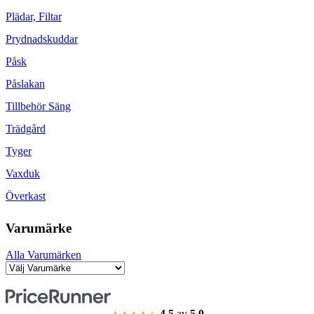
Plädar, Filtar
Prydnadskuddar
Påsk
Påslakan
Tillbehör Säng
Trädgård
Tyger
Vaxduk
Överkast
Varumärke
Alla Varumärken
4.5
av
5.0