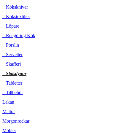
Köksknivar
Kökstextilier
Löpare
Rengöring Kök
Porslin
Servetter
Skafferi
Stolsdynor
Tabletter
Tillbehör
Lakan
Mattor
Morgonrockar
Möbler