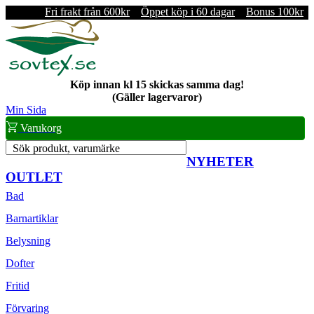
Fri frakt från 600kr
Öppet köp i 60 dagar
Bonus 100kr
Köp innan kl 15 skickas samma dag!
(Gäller lagervaror)
Min Sida
Varukorg
Sök produkt, varumärke
NYHETER
OUTLET
Bad
Barnartiklar
Belysning
Dofter
Fritid
Förvaring