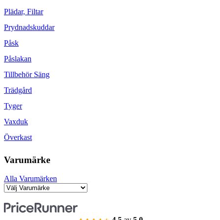
Plädar, Filtar
Prydnadskuddar
Påsk
Påslakan
Tillbehör Säng
Trädgård
Tyger
Vaxduk
Överkast
Varumärke
Alla Varumärken
4.5
av
5.0