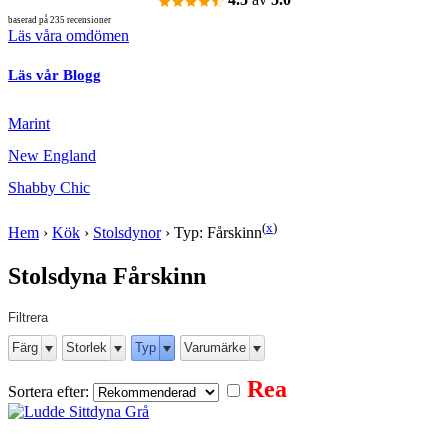
baserad på 235 recensioner
Läs våra omdömen
Läs vår Blogg
Marint
New England
Shabby Chic
(
x
)
Hem
›
Kök
›
Stolsdynor
›
Typ: Fårskinn
Stolsdyna Fårskinn
Filtrera
Färg
Storlek
Typ
Varumärke
Rea
Sortera efter: