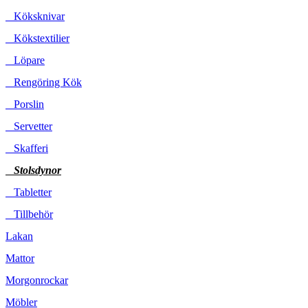
Köksknivar
Kökstextilier
Löpare
Rengöring Kök
Porslin
Servetter
Skafferi
Stolsdynor
Tabletter
Tillbehör
Lakan
Mattor
Morgonrockar
Möbler