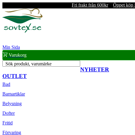
Fri frakt från 600kr
Öppet köp 
Min Sida
Varukorg
Sök produkt, varumärke
NYHETER
OUTLET
Bad
Barnartiklar
Belysning
Dofter
Fritid
Förvaring