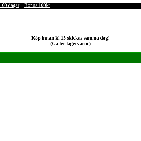
i 60 dagar
Bonus 100kr
Köp innan kl 15 skickas samma dag!
(Gäller lagervaror)