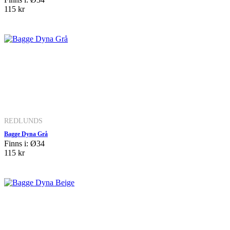
115 kr
REDLUNDS
Bagge Dyna Grå
Finns i: Ø34
115 kr