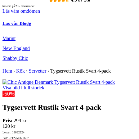
baserad på 235 recensioner
Läs våra omdömen
Läs vår Blogg
Marint
New England
Shabby Chic
Hem
›
Kök
›
Servetter
›
Tygservett Rustik Svart 4-pack
Visa bild i full storlek
-60%
Tygservett Rustik Svart 4-pack
Pris:
299 kr
120 kr
Lev.art: 16092524
Ean: 5712750327607