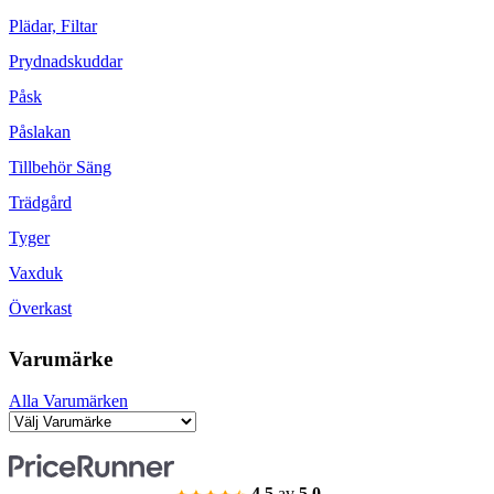
Plädar, Filtar
Prydnadskuddar
Påsk
Påslakan
Tillbehör Säng
Trädgård
Tyger
Vaxduk
Överkast
Varumärke
Alla Varumärken
4.5
av
5.0