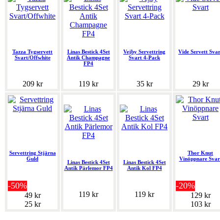
Tazza Tygservett
Linas Bestick 4Set
Vejby Servettring
Vide Servett Svar
Svart/Offwhite
Antik Champagne
Svart 4-Pack
FP4
209 kr
119 kr
35 kr
29 kr
Servettring Stjärna
Thor Knut
Guld
Vinöppnare Svar
Linas Bestick 4Set
Linas Bestick 4Set
Antik Pärlemor FP4
Antik Kol FP4
-50%
-20%
119 kr
119 kr
49 kr
129 kr
25 kr
103 kr