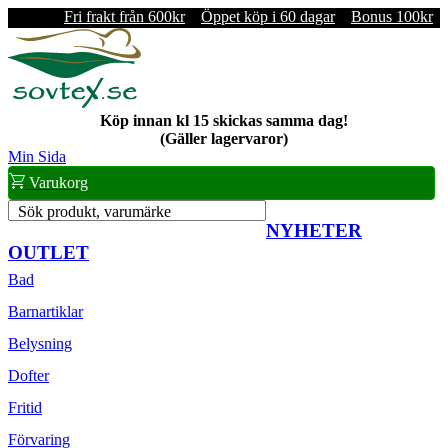
Fri frakt från 600kr
Öppet köp i 60 dagar
Bonus 100kr
Köp innan kl 15 skickas samma dag!
(Gäller lagervaror)
Min Sida
Varukorg
Sök produkt, varumärke
NYHETER
OUTLET
Bad
Barnartiklar
Belysning
Dofter
Fritid
Förvaring