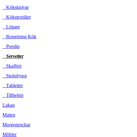
Köksknivar
Kökstextilier
Löpare
Rengöring Kök
Porslin
Servetter
Skafferi
Stolsdynor
Tabletter
Tillbehör
Lakan
Mattor
Morgonrockar
Möbler