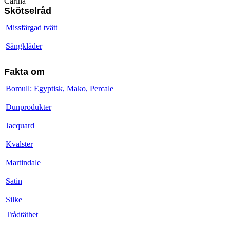
Carina
Skötselråd
Missfärgad tvätt
Sängkläder
Fakta om
Bomull: Egyptisk, Mako, Percale
Dunprodukter
Jacquard
Kvalster
Martindale
Satin
Silke
Trådtäthet