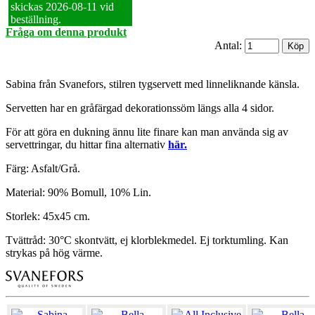
skickas 2026‑08‑11 vid
beställning.
Fråga om denna produkt
Antal:
Sabina från Svanefors, stilren tygservett med linneliknande känsla.
Servetten har en gråfärgad dekorationssöm längs alla 4 sidor.
För att göra en dukning ännu lite finare kan man använda sig av
servettringar, du hittar fina alternativ
här.
Färg: Asfalt/Grå.
Material: 90% Bomull, 10% Lin.
Storlek: 45x45 cm.
Tvättråd: 30°C skontvätt, ej klorblekmedel. Ej torktumling. Kan
strykas på hög värme.