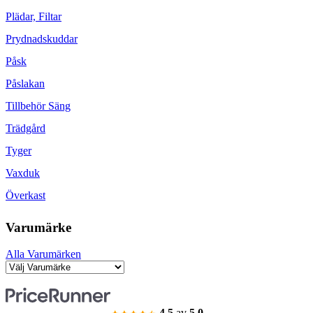
Plädar, Filtar
Prydnadskuddar
Påsk
Påslakan
Tillbehör Säng
Trädgård
Tyger
Vaxduk
Överkast
Varumärke
Alla Varumärken
4.5
av
5.0