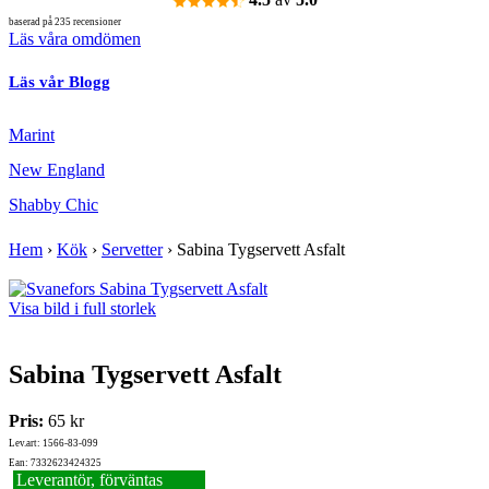
baserad på 235 recensioner
Läs våra omdömen
Läs vår Blogg
Marint
New England
Shabby Chic
Hem
›
Kök
›
Servetter
›
Sabina Tygservett Asfalt
Visa bild i full storlek
Sabina Tygservett Asfalt
Pris:
65 kr
Lev.art: 1566-83-099
Ean: 7332623424325
Leverantör, förväntas