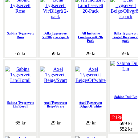
Sabina Tygservett
Bella Tygservett
All Inclusive
Bella Tygservett
Rosa
Vit/Blågrå 2-pack
Lunchservett 20-
Beige/Olivgrön 2
Pack
pack
65 kr
59 kr
29 kr
59 kr
Sabina Duk Lin
Sabina Tygservett
Axel Tygservett
Axel Tygservett
Lin/Korall
Beige/Svart
Beige/Offwhite
-21%
65 kr
29 kr
29 kr
699 kr
552 kr