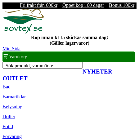
Fri frakt från 600kr
Öppet köp i 60 dagar
Bonus 100kr
Köp innan kl 15 skickas samma dag!
(Gäller lagervaror)
Min Sida
Varukorg
Sök produkt, varumärke
NYHETER
OUTLET
Bad
Barnartiklar
Belysning
Dofter
Fritid
Förvaring