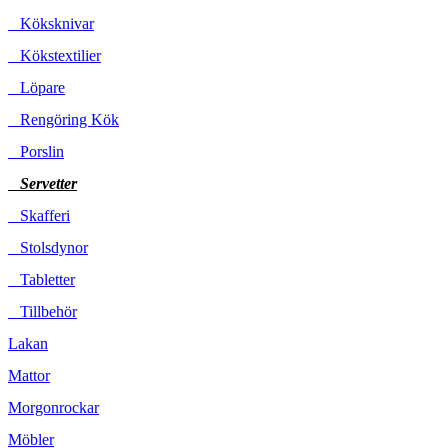
Köksknivar
Kökstextilier
Löpare
Rengöring Kök
Porslin
Servetter
Skafferi
Stolsdynor
Tabletter
Tillbehör
Lakan
Mattor
Morgonrockar
Möbler