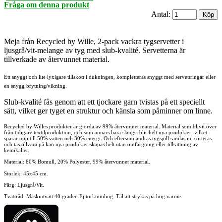
Fråga om denna produkt
Antal:
Meja från Recycled by Wille, 2-pack vackra tygservetter i
ljusgrå/vit-melange av tyg med slub-kvalité. Servetterna är
tillverkade av återvunnet material.
Ett snyggt och lite lyxigare tillskott i dukningen, kompletteras snyggt med servettringar eller
en snygg brytning/vikning.
Slub-kvalité fås genom att ett tjockare garn tvistas på ett speciellt
sätt, vilket ger tyget en struktur och känsla som påminner om linne.
Recycled by Willes produkter är gjorda av 99% återvunnet material. Material som blivit över
från tidigare textilproduktion, och som annars bara slängs, blir helt nya produkter, vilket
sparar upp till 50% vatten och 30% energi. Och eftersom andras tygspill samlas in, sorteras
och tas tillvara på kan nya produkter skapas helt utan omfärgning eller tillsättning av
kemikalier.
Material:
80% Bomull, 20% Polyester. 99% återvunnet material.
Storlek: 45x45 cm.
Färg: Ljusgrå/Vit.
Tvättråd: Maskintvätt 40 grader. Ej torktumling. Tål att strykas på hög värme.