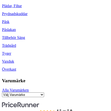
Plädar, Filtar
Prydnadskuddar
Påsk
Påslakan
Tillbehör Säng
Trädgård
Tyger
Vaxduk
Överkast
Varumärke
Alla Varumärken
4.5
av
5.0