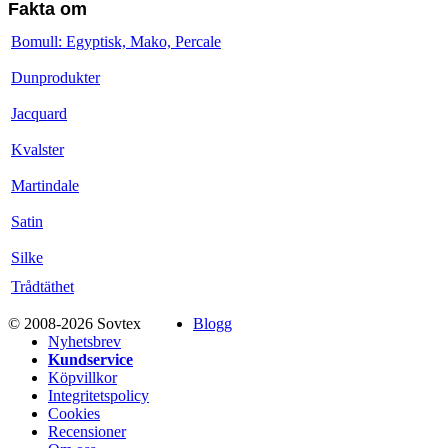
Fakta om
Bomull: Egyptisk, Mako, Percale
Dunprodukter
Jacquard
Kvalster
Martindale
Satin
Silke
Trådtäthet
© 2008-2026 Sovtex
Blogg
Nyhetsbrev
Kundservice
Köpvillkor
Integritetspolicy
Cookies
Recensioner