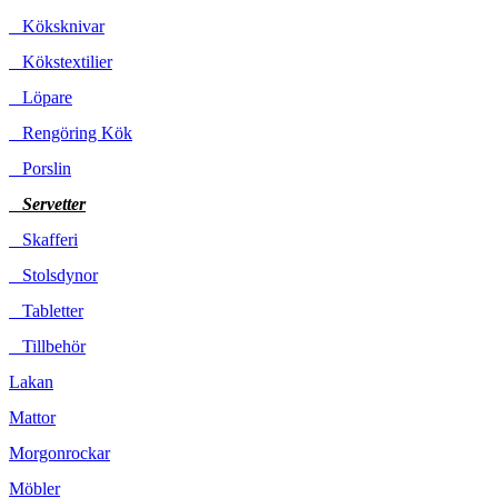
Köksknivar
Kökstextilier
Löpare
Rengöring Kök
Porslin
Servetter
Skafferi
Stolsdynor
Tabletter
Tillbehör
Lakan
Mattor
Morgonrockar
Möbler