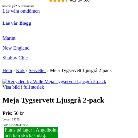
baserad på 235 recensioner
Läs våra omdömen
Läs vår Blogg
Marint
New England
Shabby Chic
Hem
›
Kök
›
Servetter
›
Meja Tygservett Ljusgrå 2-pack
Visa bild i full storlek
Meja Tygservett Ljusgrå 2-pack
Pris:
50 kr
Lev.art: 35705
Ean: 7332797357054
Finns på lager i Ängelholm
och kan skickas idag.