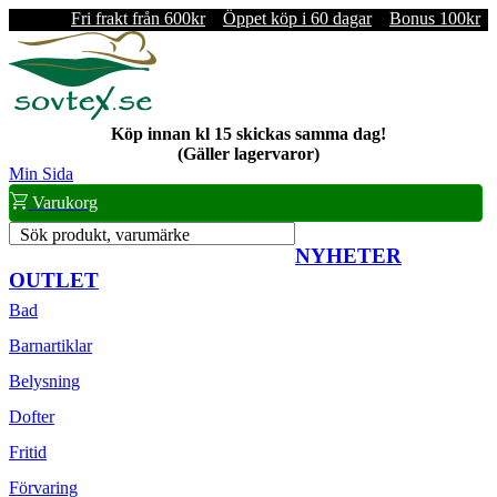
Fri frakt från 600kr
Öppet köp i 60 dagar
Bonus 100kr
Köp innan kl 15 skickas samma dag!
(Gäller lagervaror)
Min Sida
Varukorg
Sök produkt, varumärke
NYHETER
OUTLET
Bad
Barnartiklar
Belysning
Dofter
Fritid
Förvaring