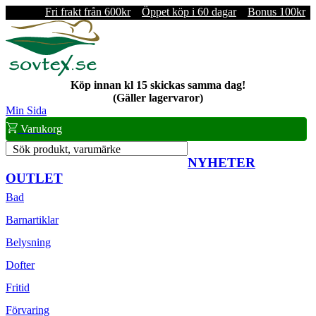
Fri frakt från 600kr
Öppet köp i 60 dagar
Bonus 100kr
Köp innan kl 15 skickas samma dag!
(Gäller lagervaror)
Min Sida
Varukorg
Sök produkt, varumärke
NYHETER
OUTLET
Bad
Barnartiklar
Belysning
Dofter
Fritid
Förvaring