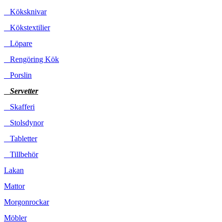
Köksknivar
Kökstextilier
Löpare
Rengöring Kök
Porslin
Servetter
Skafferi
Stolsdynor
Tabletter
Tillbehör
Lakan
Mattor
Morgonrockar
Möbler