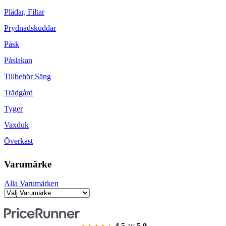
Plädar, Filtar
Prydnadskuddar
Påsk
Påslakan
Tillbehör Säng
Trädgård
Tyger
Vaxduk
Överkast
Varumärke
Alla Varumärken
4.5
av
5.0