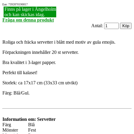
Ean: 7392870190817
Finns på lager i Ängelholm
och kan skickas idag.
Fråga om denna produkt
Antal:
Roliga och fräcka servetter i blått med motiv av gula emojis.
Förpackningen innehåller 20 st servetter.
Bra kvalitet i 3-lager papper.
Perfekt till kalaset!
Storlek: ca 17x17 cm (33x33 cm utvikt)
Färg: Blå/Gul.
Information om: Servetter
Färg
Blå
Mönster
Fest