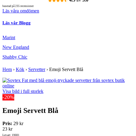
baserad på 235 recensioner
Läs våra omdömen
Läs vår Blogg
Marint
New England
Shabby Chic
Hem
›
Kök
›
Servetter
›
Emoji Servett Blå
Visa bild i full storlek
-20%
Emoji Servett Blå
Pris:
29 kr
23 kr
Lev.art: 19081