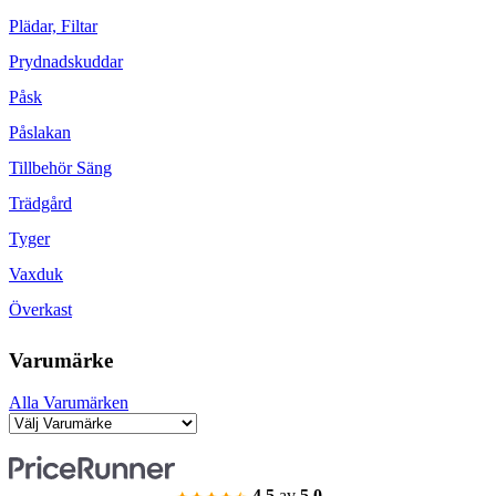
Plädar, Filtar
Prydnadskuddar
Påsk
Påslakan
Tillbehör Säng
Trädgård
Tyger
Vaxduk
Överkast
Varumärke
Alla Varumärken
4.5
av
5.0