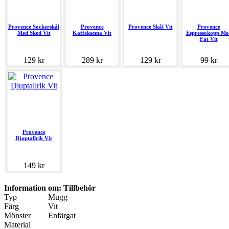
Provence Sockerskål
Provence
Provence Skål Vit
Provence
Med Sked Vit
Kaffekanna Vit
Espressokopp Me
Fat Vit
129 kr
289 kr
129 kr
99 kr
Provence
Djuptallrik Vit
149 kr
Information om: Tillbehör
Typ
Mugg
Färg
Vit
Mönster
Enfärgat
Material