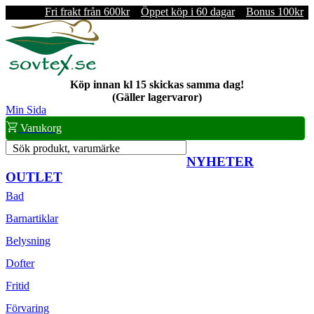
Fri frakt från 600kr
Öppet köp i 60 dagar
Bonus 100kr
Köp innan kl 15 skickas samma dag!
(Gäller lagervaror)
Min Sida
Varukorg
Sök produkt, varumärke
NYHETER
OUTLET
Bad
Barnartiklar
Belysning
Dofter
Fritid
Förvaring