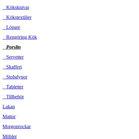
Köksknivar
Kökstextilier
Löpare
Rengöring Kök
Porslin
Servetter
Skafferi
Stolsdynor
Tabletter
Tillbehör
Lakan
Mattor
Morgonrockar
Möbler