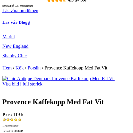
baserad på 235 recensioner
Läs våra omdömen
Läs vår Blogg
Marint
New England
Shabby Chic
Hem
›
Kök
›
Porslin
›
Provence Kaffekopp Med Fat Vit
Visa bild i full storlek
Provence Kaffekopp Med Fat Vit
Pris:
119 kr
1 Recensioner
Lev.art: 63008401