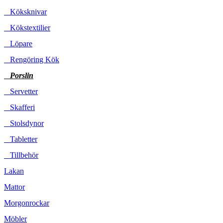
Köksknivar
Kökstextilier
Löpare
Rengöring Kök
Porslin
Servetter
Skafferi
Stolsdynor
Tabletter
Tillbehör
Lakan
Mattor
Morgonrockar
Möbler