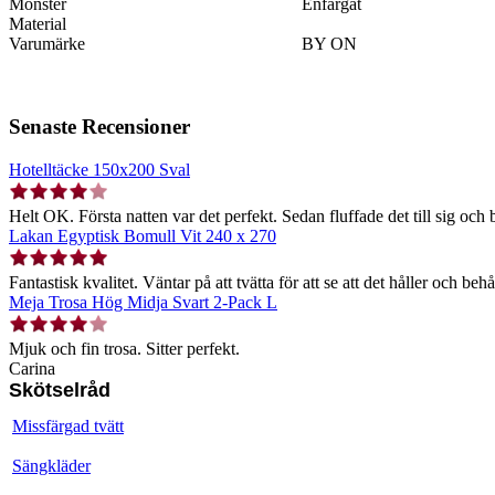
Mönster
Enfärgat
Material
Varumärke
BY ON
Senaste Recensioner
Hotelltäcke 150x200 Sval
Helt OK. Första natten var det perfekt. Sedan fluffade det till sig och b
Lakan Egyptisk Bomull Vit 240 x 270
Fantastisk kvalitet. Väntar på att tvätta för att se att det håller och behå
Meja Trosa Hög Midja Svart 2-Pack L
Mjuk och fin trosa. Sitter perfekt.
Carina
Skötselråd
Missfärgad tvätt
Sängkläder