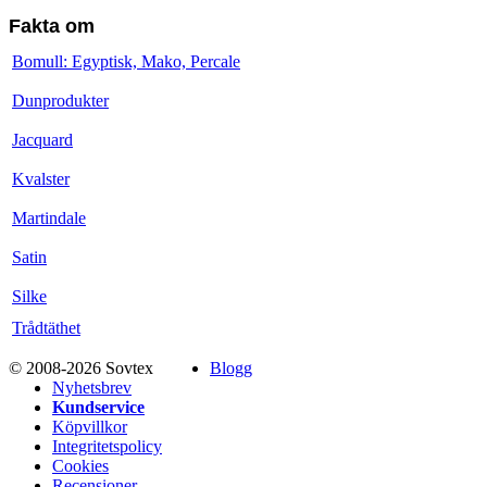
Fakta om
Bomull: Egyptisk, Mako, Percale
Dunprodukter
Jacquard
Kvalster
Martindale
Satin
Silke
Trådtäthet
© 2008-2026 Sovtex
Blogg
Nyhetsbrev
Kundservice
Köpvillkor
Integritetspolicy
Cookies
Recensioner