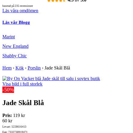
baserad på 235 recensioner
Läs våra omdömen
Läs vår Blogg
Marint
New England
Shabby Chic
Hem
›
Kök
›
Porslin
›
Jade Skål Blå
Visa bild i full storlek
-50%
Jade Skål Blå
Pris:
119 kr
60 kr
Lev.art: 5228616413
Ean: 7332738919471