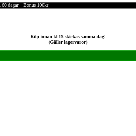
i 60 dagar
Bonus 100kr
Köp innan kl 15 skickas samma dag!
(Gäller lagervaror)