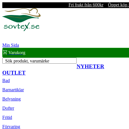
Fri frakt från 600kr
Öppet köp 
Min Sida
Varukorg
Sök produkt, varumärke
NYHETER
OUTLET
Bad
Barnartiklar
Belysning
Dofter
Fritid
Förvaring