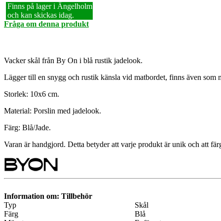
Finns på lager i Ängelholm
och kan skickas idag.
Fråga om denna produkt
Vacker skål från By On i blå rustik jadelook.
Lägger till en snygg och rustik känsla vid matbordet, finns även som
Storlek: 10x6 cm.
Material: Porslin med jadelook.
Färg: Blå/Jade.
Varan är handgjord. Detta betyder att varje produkt är unik och att fä
Information om: Tillbehör
Typ
Skål
Färg
Blå