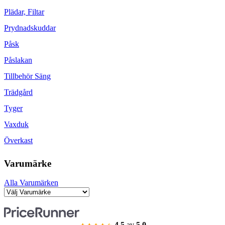
Plädar, Filtar
Prydnadskuddar
Påsk
Påslakan
Tillbehör Säng
Trädgård
Tyger
Vaxduk
Överkast
Varumärke
Alla Varumärken
4.5
av
5.0