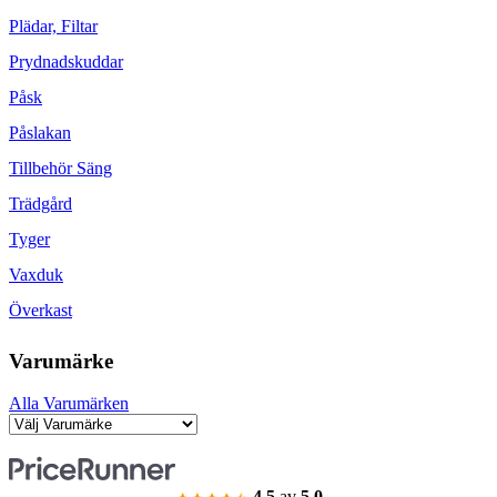
Plädar, Filtar
Prydnadskuddar
Påsk
Påslakan
Tillbehör Säng
Trädgård
Tyger
Vaxduk
Överkast
Varumärke
Alla Varumärken
4.5
av
5.0