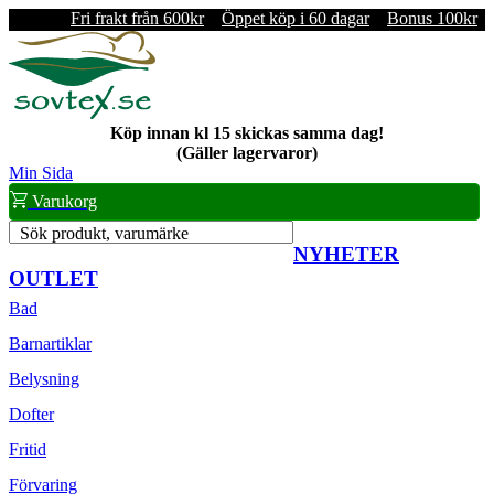
Fri frakt från 600kr
Öppet köp i 60 dagar
Bonus 100kr
Köp innan kl 15 skickas samma dag!
(Gäller lagervaror)
Min Sida
Varukorg
Sök produkt, varumärke
NYHETER
OUTLET
Bad
Barnartiklar
Belysning
Dofter
Fritid
Förvaring