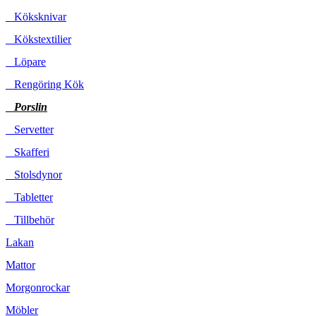
Köksknivar
Kökstextilier
Löpare
Rengöring Kök
Porslin
Servetter
Skafferi
Stolsdynor
Tabletter
Tillbehör
Lakan
Mattor
Morgonrockar
Möbler