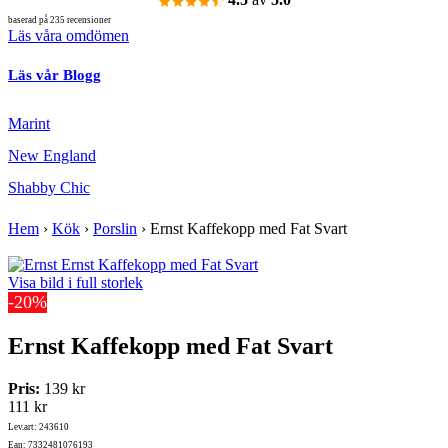
baserad på 235 recensioner
Läs våra omdömen
Läs vår Blogg
Marint
New England
Shabby Chic
Hem
›
Kök
›
Porslin
›
Ernst Kaffekopp med Fat Svart
Visa bild i full storlek
-20%
Ernst Kaffekopp med Fat Svart
Pris:
139 kr
111 kr
Lev.art: 243610
Ean: 7332481076193