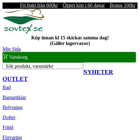
Fri frakt från 600kr
Öppet köp i 60 dagar
Bonus 100kr
Köp innan kl 15 skickas samma dag!
(Gäller lagervaror)
Min Sida
Varukorg
Sök produkt, varumärke
NYHETER
OUTLET
Bad
Barnartiklar
Belysning
Dofter
Fritid
Förvaring