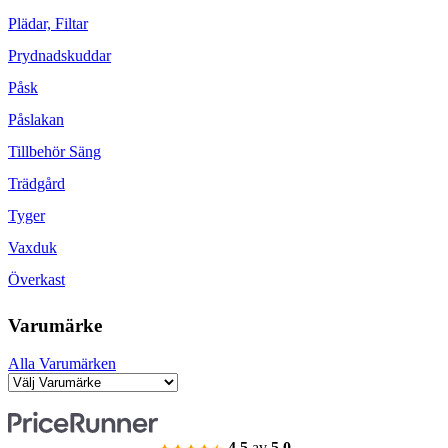
Plädar, Filtar
Prydnadskuddar
Påsk
Påslakan
Tillbehör Säng
Trädgård
Tyger
Vaxduk
Överkast
Varumärke
Alla Varumärken
4.5
av
5.0