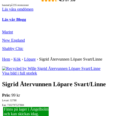
baserad på 235 recensioner
Läs våra omdömen
Läs vår Blogg
Marint
New England
Shabby Chic
Hem
›
Kök
›
Löpare
›
Sigrid Återvunnen Löpare Svart/Linne
Visa bild i full storlek
Sigrid Återvunnen Löpare Svart/Linne
Pris:
99 kr
Lev.art: 52788
Ean: 7332797527884
Finns på lager i Ängelholm
och kan skickas idag.