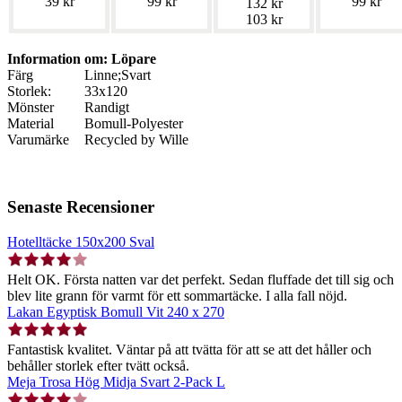
39 kr
99 kr
99 kr
132 kr
103 kr
Information om: Löpare
Färg
Linne;Svart
Storlek:
33x120
Mönster
Randigt
Material
Bomull-Polyester
Varumärke
Recycled by Wille
Senaste Recensioner
Hotelltäcke 150x200 Sval
Helt OK. Första natten var det perfekt. Sedan fluffade det till sig och
blev lite grann för varmt för ett sommartäcke. I alla fall nöjd.
Lakan Egyptisk Bomull Vit 240 x 270
Fantastisk kvalitet. Väntar på att tvätta för att se att det håller och
behåller storlek efter tvätt också.
Meja Trosa Hög Midja Svart 2-Pack L