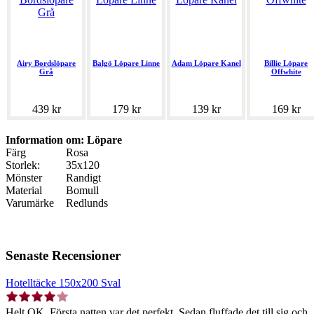
Airy Bordslöpare
Balgö Löpare Linne
Adam Löpare Kanel
Billie Löpare
Grå
Offwhite
439 kr
179 kr
139 kr
169 kr
Information om: Löpare
Färg
Rosa
Storlek:
35x120
Mönster
Randigt
Material
Bomull
Varumärke
Redlunds
Senaste Recensioner
Hotelltäcke 150x200 Sval
Helt OK. Första natten var det perfekt. Sedan fluffade det till sig och