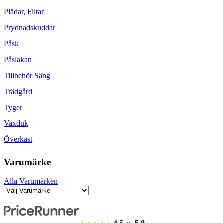
Plädar, Filtar
Prydnadskuddar
Påsk
Påslakan
Tillbehör Säng
Trädgård
Tyger
Vaxduk
Överkast
Varumärke
Alla Varumärken
4.5
av
5.0