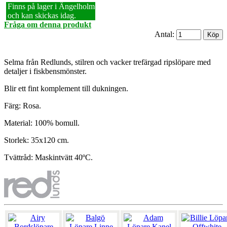
Finns på lager i Ängelholm
och kan skickas idag.
Fråga om denna produkt
Antal:
Selma från Redlunds, stilren och vacker trefärgad ripslöpare med
detaljer i fiskbensmönster.
Blir ett fint komplement till dukningen.
Färg: Rosa.
Material: 100% bomull.
Storlek: 35x120 cm.
Tvättråd: Maskintvätt 40ºC.