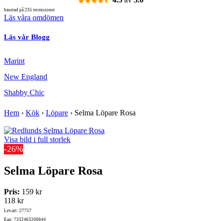
baserad på 235 recensioner
Läs våra omdömen
Läs vår Blogg
Marint
New England
Shabby Chic
Hem
›
Kök
›
Löpare
›
Selma Löpare Rosa
Visa bild i full storlek
-26%
Selma Löpare Rosa
Pris:
159 kr
118 kr
Lev.art: 27757
Ean: 7332463200844