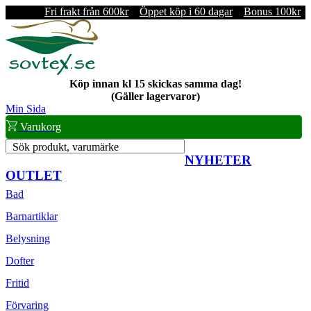
Fri frakt från 600kr
Öppet köp i 60 dagar
Bonus 100kr
Köp innan kl 15 skickas samma dag!
(Gäller lagervaror)
Min Sida
Varukorg
Sök produkt, varumärke
NYHETER
OUTLET
Bad
Barnartiklar
Belysning
Dofter
Fritid
Förvaring