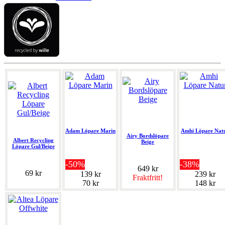
Adam Löpare Marin
Amhi Löpare Nat
Airy Bordslöpare
Albert Recycling
Beige
Löpare Gul/Beige
-50%
-38%
649 kr
69 kr
139 kr
239 kr
Fraktfritt!
70 kr
148 kr