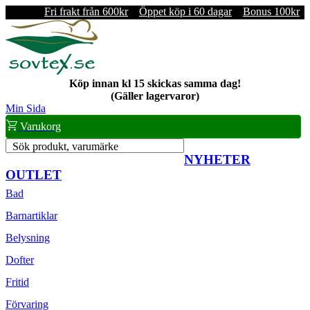
Fri frakt från 600kr
Öppet köp i 60 dagar
Bonus 100kr
Köp innan kl 15 skickas samma dag!
(Gäller lagervaror)
Min Sida
Varukorg
Sök produkt, varumärke
NYHETER
OUTLET
Bad
Barnartiklar
Belysning
Dofter
Fritid
Förvaring