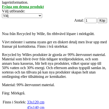
lagerinformation.
Fråga om denna produkt
Välj utförande
:
Antal:
Noa från Recycled by Wille, fin ribbvävd löpare i mörkgrått.
Vävt mönster i samma nyans ger en diskret detalj men livar upp med
fransar på kortsidorna. Finns i två storlekar.
Recycled by Willes produkter är gjorda av 99% återvunnet material.
Material som blivit över från tidigare textilproduktion, och som
annars bara kasseras, blir helt nya produkter, vilket sparar upp till
50% vatten och 30% energi. Och eftersom andras tygspill samlas in,
sorteras och tas tillvara på kan nya produkter skapas helt utan
omfärgning eller tillsättning av kemikalier.
Material: 99% återvunnet material.
Färg: Mörkgrå.
Finns i Storlek:
33x120 cm
45x140 cm