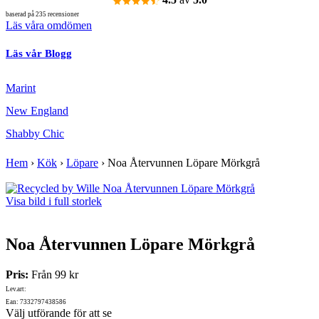
baserad på 235 recensioner
Läs våra omdömen
Läs vår Blogg
Marint
New England
Shabby Chic
Hem
›
Kök
›
Löpare
›
Noa Återvunnen Löpare Mörkgrå
Visa bild i full storlek
Noa Återvunnen Löpare Mörkgrå
Pris:
Från
99 kr
Lev.art:
Ean: 7332797438586
Välj utförande för att se