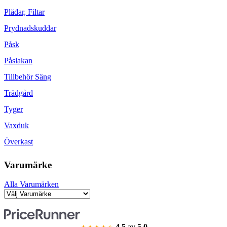
Plädar, Filtar
Prydnadskuddar
Påsk
Påslakan
Tillbehör Säng
Trädgård
Tyger
Vaxduk
Överkast
Varumärke
Alla Varumärken
4.5
av
5.0