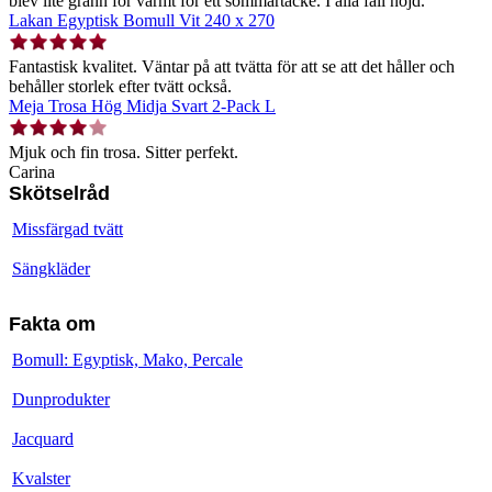
blev lite grann för varmt för ett sommartäcke. I alla fall nöjd.
Lakan Egyptisk Bomull Vit 240 x 270
Fantastisk kvalitet. Väntar på att tvätta för att se att det håller och
behåller storlek efter tvätt också.
Meja Trosa Hög Midja Svart 2-Pack L
Mjuk och fin trosa. Sitter perfekt.
Carina
Skötselråd
Missfärgad tvätt
Sängkläder
Fakta om
Bomull: Egyptisk, Mako, Percale
Dunprodukter
Jacquard
Kvalster