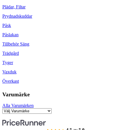
Plädar, Filtar
Prydnadskuddar
Påsk
Påslakan
Tillbehör Säng
Trädgård
Tyger
Vaxduk
Överkast
Varumärke
Alla Varumärken
4.5
av
5.0