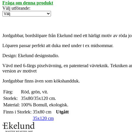
Fråga om denna produkt
Välj utförande
:
Jordgubbar, bordslöpare från Ekelund med ett härligt motiv av röda j
Löparen passar perfekt att duka med under t ex midsommar.
Design: Ekelund designstudio.
Vävd med 6-färgs pixelvävning, en patenterad vävteknik. Tekniken använ
version av motivet
Jordgubbar finns även som kökshandduk.
Färg:
Röd, grön, vit.
Storlek:
35x80/35x120 cm.
Material:
100% Bomull, ekologisk.
Finns i Storlek:
35x80 cm
Utgått
35x120 cm