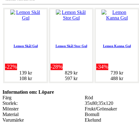
Lemon Skål Gul
Lemon Skål Stor Gul
Lemon Kanna Gul
-22%
-28%
-34%
139 kr
829 kr
739 kr
108 kr
597 kr
488 kr
Information om: Löpare
Färg
Röd
Storlek:
35x80;35x120
Mönster
Frukt/Grönsaker
Material
Bomull
Varumärke
Ekelund