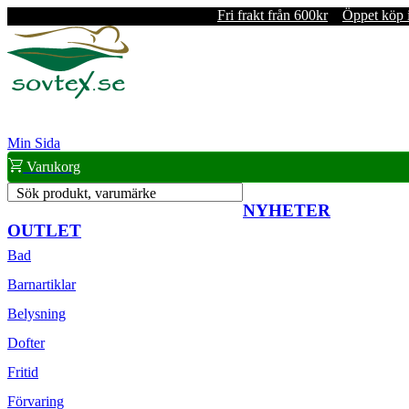
Fri frakt från 600kr
Öppet köp 
Min Sida
Varukorg
Sök produkt, varumärke
NYHETER
OUTLET
Bad
Barnartiklar
Belysning
Dofter
Fritid
Förvaring