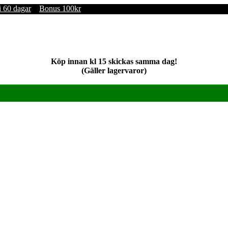
i 60 dagar
Bonus 100kr
Köp innan kl 15 skickas samma dag!
(Gäller lagervaror)