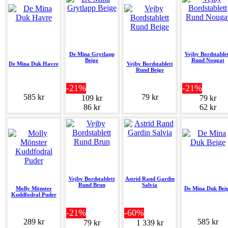
De Mina Grytlapp
Vejby Bordstable
Beige
Rund Nougat
De Mina Duk Havre
Vejby Bordstablett
Rund Beige
-21%
-21%
585 kr
79 kr
109 kr
79 kr
86 kr
62 kr
Vejby Bordstablett
Astrid Rand Gardin
Rund Brun
Salvia
Molly Mönster
De Mina Duk Bei
Kuddfodral Puder
-21%
-60%
289 kr
585 kr
79 kr
1 339 kr