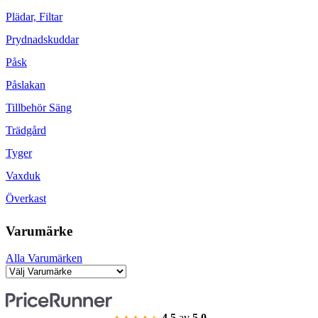
Plädar, Filtar
Prydnadskuddar
Påsk
Påslakan
Tillbehör Säng
Trädgård
Tyger
Vaxduk
Överkast
Varumärke
Alla Varumärken
4.5
av
5.0