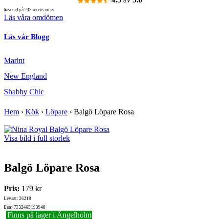
baserad på 235 recensioner
Läs våra omdömen
Läs vår Blogg
Marint
New England
Shabby Chic
Hem
›
Kök
›
Löpare
›
Balgö Löpare Rosa
Visa bild i full storlek
Balgö Löpare Rosa
Pris:
179 kr
Lev.art: 26218
Ean: 7332463193948
Finns på lager i Ängelholm