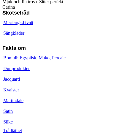
Mjuk och fin trosa. Sitter perfekt.
Carina
Skötselråd
Missfärgad tvätt
Sängkläder
Fakta om
Bomull: Egyptisk, Mako, Percale
Dunprodukter
Jacquard
Kvalster
Martindale
Satin
Silke
Trådtäthet