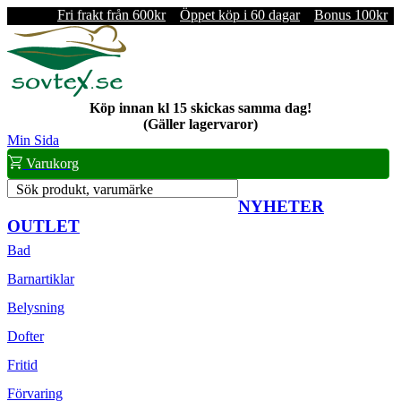
Fri frakt från 600kr
Öppet köp i 60 dagar
Bonus 100kr
Köp innan kl 15 skickas samma dag!
(Gäller lagervaror)
Min Sida
Varukorg
Sök produkt, varumärke
NYHETER
OUTLET
Bad
Barnartiklar
Belysning
Dofter
Fritid
Förvaring