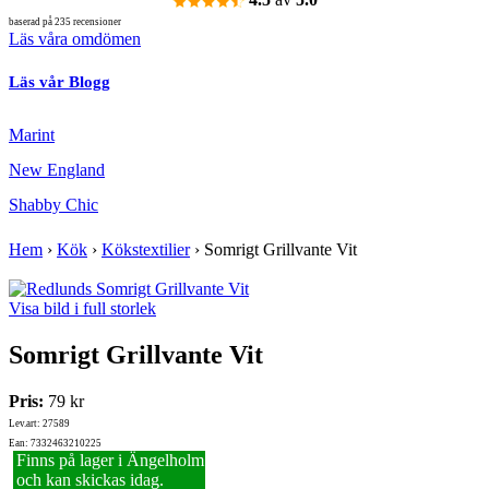
baserad på 235 recensioner
Läs våra omdömen
Läs vår Blogg
Marint
New England
Shabby Chic
Hem
›
Kök
›
Kökstextilier
›
Somrigt Grillvante Vit
Visa bild i full storlek
Somrigt Grillvante Vit
Pris:
79 kr
Lev.art: 27589
Ean: 7332463210225
Finns på lager i Ängelholm
och kan skickas idag.