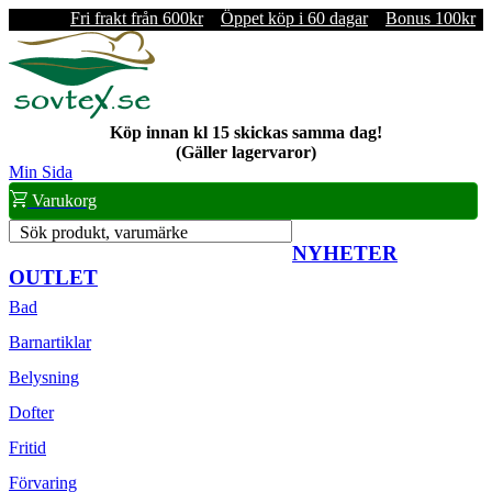
Fri frakt från 600kr
Öppet köp i 60 dagar
Bonus 100kr
Köp innan kl 15 skickas samma dag!
(Gäller lagervaror)
Min Sida
Varukorg
Sök produkt, varumärke
NYHETER
OUTLET
Bad
Barnartiklar
Belysning
Dofter
Fritid
Förvaring