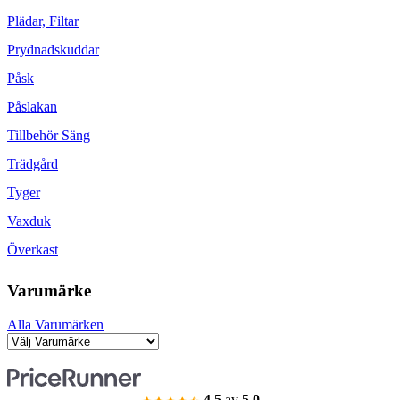
Plädar, Filtar
Prydnadskuddar
Påsk
Påslakan
Tillbehör Säng
Trädgård
Tyger
Vaxduk
Överkast
Varumärke
Alla Varumärken
4.5
av
5.0