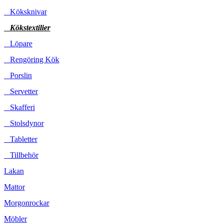
Köksknivar
Kökstextilier
Löpare
Rengöring Kök
Porslin
Servetter
Skafferi
Stolsdynor
Tabletter
Tillbehör
Lakan
Mattor
Morgonrockar
Möbler