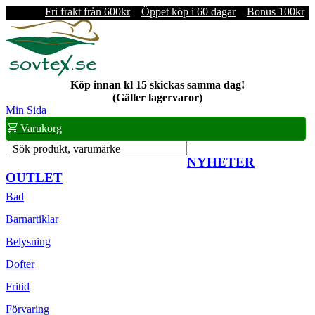
Fri frakt från 600kr
Öppet köp i 60 dagar
Bonus 100kr
Köp innan kl 15 skickas samma dag!
(Gäller lagervaror)
Min Sida
Varukorg
Sök produkt, varumärke
NYHETER
OUTLET
Bad
Barnartiklar
Belysning
Dofter
Fritid
Förvaring