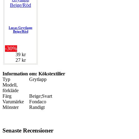
Lucas Grytlapp
Beige/Röd
-30%
39 kr
27 kr
Information om: Kökstextilier
Typ
Grytlapp
Modell,
förkläde
Färg
Beige;Svart
Varumärke
Fondaco
Mönster
Randigt
Senaste Recensioner