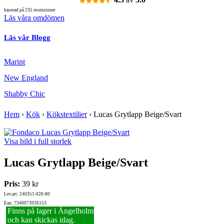
baserad på 235 recensioner
Läs våra omdömen
Läs vår Blogg
Marint
New England
Shabby Chic
Hem
›
Kök
›
Kökstextilier
›
Lucas Grytlapp Beige/Svart
Visa bild i full storlek
Lucas Grytlapp Beige/Svart
Pris:
39 kr
Lev.art: 240351-020-80
Ean: 7340073926153
Finns på lager i Ängelholm
och kan skickas idag.