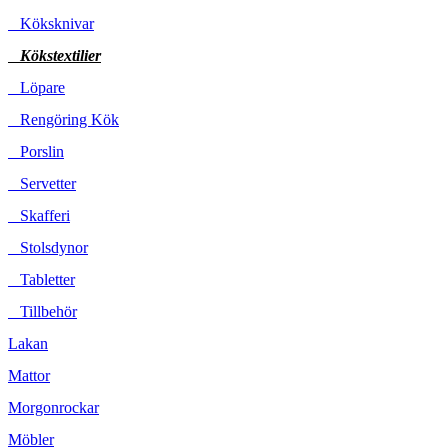
Köksknivar
Kökstextilier
Löpare
Rengöring Kök
Porslin
Servetter
Skafferi
Stolsdynor
Tabletter
Tillbehör
Lakan
Mattor
Morgonrockar
Möbler