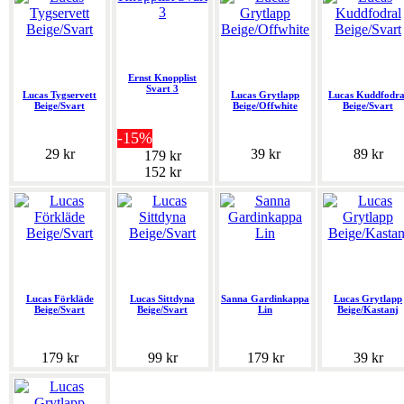
Ernst Knopplist
Svart 3
Lucas Tygservett
Lucas Grytlapp
Lucas Kuddfodra
Beige/Svart
Beige/Offwhite
Beige/Svart
-15%
29 kr
39 kr
89 kr
179 kr
152 kr
Lucas Förkläde
Lucas Sittdyna
Sanna Gardinkappa
Lucas Grytlapp
Beige/Svart
Beige/Svart
Lin
Beige/Kastanj
179 kr
99 kr
179 kr
39 kr