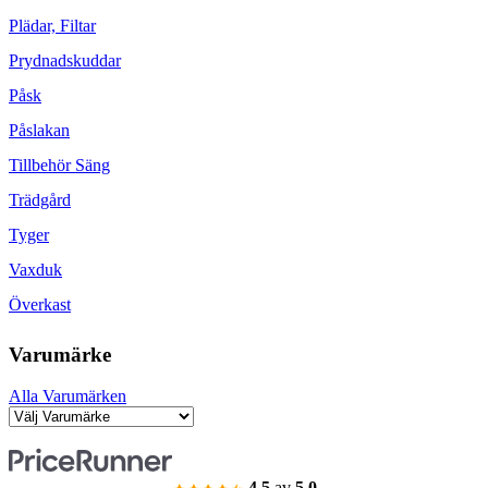
Plädar, Filtar
Prydnadskuddar
Påsk
Påslakan
Tillbehör Säng
Trädgård
Tyger
Vaxduk
Överkast
Varumärke
Alla Varumärken
4.5
av
5.0