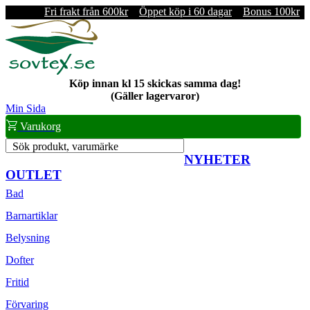
Fri frakt från 600kr
Öppet köp i 60 dagar
Bonus 100kr
Köp innan kl 15 skickas samma dag!
(Gäller lagervaror)
Min Sida
Varukorg
Sök produkt, varumärke
NYHETER
OUTLET
Bad
Barnartiklar
Belysning
Dofter
Fritid
Förvaring