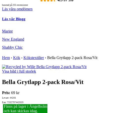
baserad på 235 recensioner
Läs våra omdömen
Läs vår Blogg
Marint
New England
Shabby Chic
Hem
›
Kök
›
Kökstextilier
›
Bella Grytlapp 2-pack Rosa/Vit
Visa bild i full storlek
Bella Grytlapp 2-pack Rosa/Vit
Pris:
69 kr
Lev.art: 44201
Ean: 7332797442019
Finns på lager i Ängelholm
och kan skickas idag.