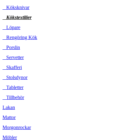
Köksknivar
Kökstextilier
Löpare
Rengöring Kök
Porslin
Servetter
Skafferi
Stolsdynor
Tabletter
Tillbehör
Lakan
Mattor
Morgonrockar
Möbler