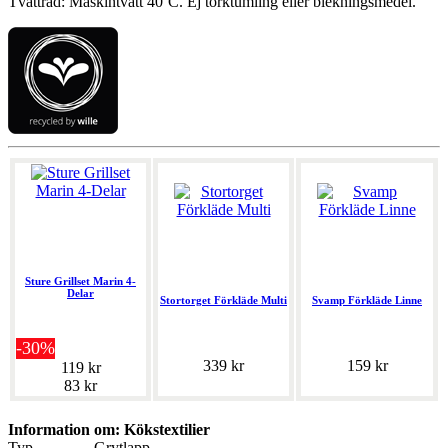
Tvättråd: Maskintvätt 40˚C. Ej torktumling eller blekningsmedel.
Sture Grillset Marin 4-
Delar
Stortorget Förkläde Multi
Svamp Förkläde Linne
-30%
339 kr
159 kr
119 kr
83 kr
Information om: Kökstextilier
Typ
Grytlapp