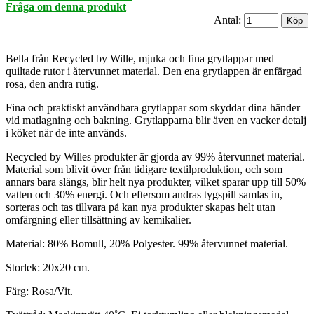
Fråga om denna produkt
Antal:
Bella från Recycled by Wille, mjuka och fina grytlappar med
quiltade rutor i återvunnet material. Den ena grytlappen är enfärgad
rosa, den andra rutig.
Fina och praktiskt användbara grytlappar som skyddar dina händer
vid matlagning och bakning. Grytlapparna blir även en vacker detalj
i köket när de inte används.
Recycled by Willes produkter är gjorda av 99% återvunnet material.
Material som blivit över från tidigare textilproduktion, och som
annars bara slängs, blir helt nya produkter, vilket sparar upp till 50%
vatten och 30% energi. Och eftersom andras tygspill samlas in,
sorteras och tas tillvara på kan nya produkter skapas helt utan
omfärgning eller tillsättning av kemikalier.
Material: 80% Bomull, 20% Polyester. 99% återvunnet material.
Storlek: 20x20 cm.
Färg: Rosa/Vit.