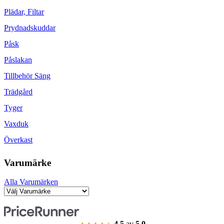
Plädar, Filtar
Prydnadskuddar
Påsk
Påslakan
Tillbehör Säng
Trädgård
Tyger
Vaxduk
Överkast
Varumärke
Alla Varumärken
4.5
av
5.0