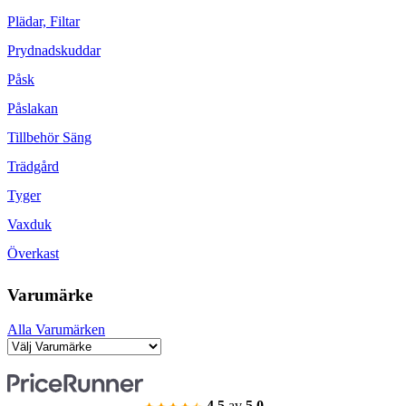
Plädar, Filtar
Prydnadskuddar
Påsk
Påslakan
Tillbehör Säng
Trädgård
Tyger
Vaxduk
Överkast
Varumärke
Alla Varumärken
4.5
av
5.0