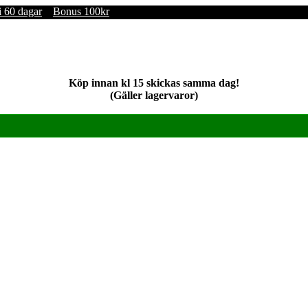
i 60 dagar
Bonus 100kr
Köp innan kl 15 skickas samma dag!
(Gäller lagervaror)