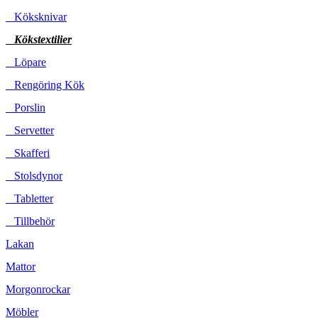
Köksknivar
Kökstextilier
Löpare
Rengöring Kök
Porslin
Servetter
Skafferi
Stolsdynor
Tabletter
Tillbehör
Lakan
Mattor
Morgonrockar
Möbler