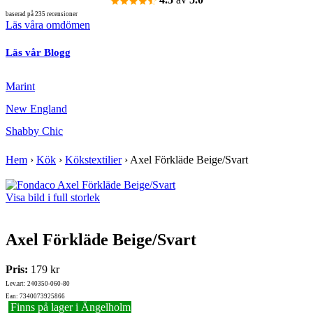
baserad på 235 recensioner
Läs våra omdömen
Läs vår Blogg
Marint
New England
Shabby Chic
Hem
›
Kök
›
Kökstextilier
›
Axel Förkläde Beige/Svart
Visa bild i full storlek
Axel Förkläde Beige/Svart
Pris:
179 kr
Lev.art: 240350-060-80
Ean: 7340073925866
Finns på lager i Ängelholm