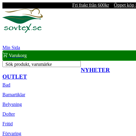
Fri frakt från 600kr
Öppet köp 
Min Sida
Varukorg
Sök produkt, varumärke
NYHETER
OUTLET
Bad
Barnartiklar
Belysning
Dofter
Fritid
Förvaring