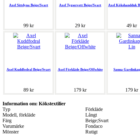
Axel Sittdyna Beige/Svart
Axel Tygservett Beige/Svart
Axel Kökshandduk B
99 kr
29 kr
49 kr
Axel Kuddfodral Beige/Svart
Axel Förkläde Beige/Offwhite
Sanna Gardinkap
89 kr
179 kr
179 kr
Information om: Kökstextilier
Typ
Förkläde
Modell, förkläde
Långt
Färg
Beige;Svart
Varumärke
Fondaco
Mönster
Rutigt