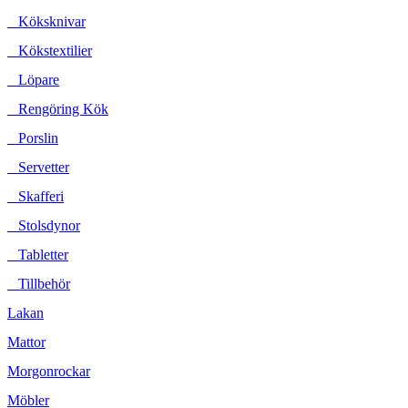
Köksknivar
Kökstextilier
Löpare
Rengöring Kök
Porslin
Servetter
Skafferi
Stolsdynor
Tabletter
Tillbehör
Lakan
Mattor
Morgonrockar
Möbler