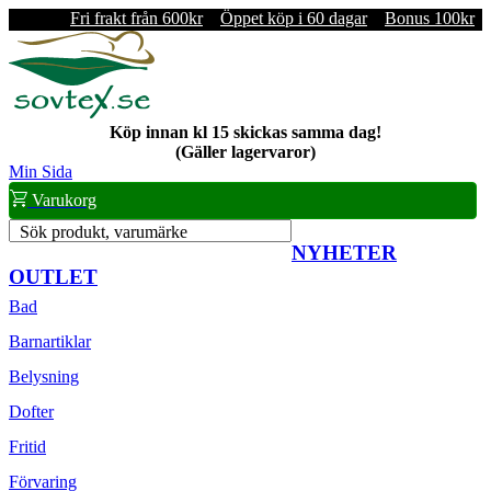
Fri frakt från 600kr
Öppet köp i 60 dagar
Bonus 100kr
Köp innan kl 15 skickas samma dag!
(Gäller lagervaror)
Min Sida
Varukorg
Sök produkt, varumärke
NYHETER
OUTLET
Bad
Barnartiklar
Belysning
Dofter
Fritid
Förvaring