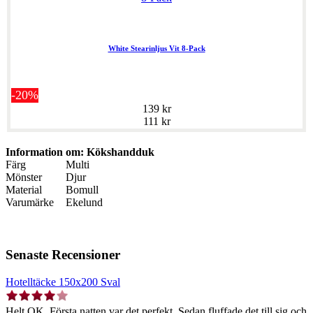
White Stearinljus Vit 8-Pack
-20%
139 kr
111 kr
Information om: Kökshandduk
Färg
Multi
Mönster
Djur
Material
Bomull
Varumärke
Ekelund
Senaste Recensioner
Hotelltäcke 150x200 Sval
Helt OK. Första natten var det perfekt. Sedan fluffade det till sig och