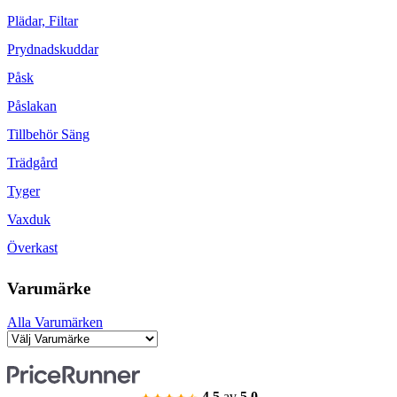
Plädar, Filtar
Prydnadskuddar
Påsk
Påslakan
Tillbehör Säng
Trädgård
Tyger
Vaxduk
Överkast
Varumärke
Alla Varumärken
4.5
av
5.0