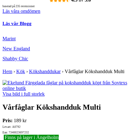
baserad på 235 recensioner
Läs våra omdömen
Läs vår Blogg
Marint
New England
Shabby Chic
Hem
›
Kök
›
Kökshanddukar
›
Vårfåglar Kökshandduk Multi
Visa bild i full storlek
Vårfåglar Kökshandduk Multi
Pris:
189 kr
Lev.art: A0792
Ean: 7340023697232
Finns på lager i Ängelholm