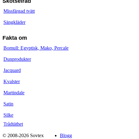
Skötselråd
Missfärgad tvätt
Sängkläder
Fakta om
Bomull: Egyptisk, Mako, Percale
Dunprodukter
Jacquard
Kvalster
Martindale
Satin
Silke
Trådtäthet
© 2008-2026 Sovtex
Blogg