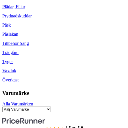
Plädar, Filtar
Prydnadskuddar
Påsk
Påslakan
Tillbehör Säng
Trädgård
Tyger
Vaxduk
Överkast
Varumärke
Alla Varumärken
4.5
av
5.0