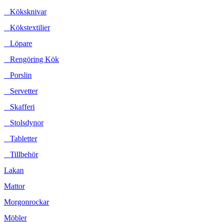
Köksknivar
Kökstextilier
Löpare
Rengöring Kök
Porslin
Servetter
Skafferi
Stolsdynor
Tabletter
Tillbehör
Lakan
Mattor
Morgonrockar
Möbler