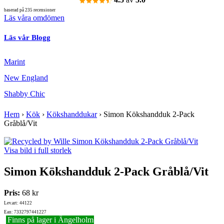
baserad på 235 recensioner
Läs våra omdömen
Läs vår Blogg
Marint
New England
Shabby Chic
Hem
›
Kök
›
Kökshanddukar
›
Simon Kökshandduk 2-Pack
Gråblå/Vit
Visa bild i full storlek
Simon Kökshandduk 2-Pack Gråblå/Vit
Pris:
68 kr
Lev.art: 44122
Ean: 7332797441227
Finns på lager i Ängelholm