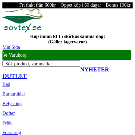
Fri frakt från 600kr
Öppet köp i 60 dagar
Bonus 100kr
Köp innan kl 15 skickas samma dag!
(Gäller lagervaror)
Min Sida
Varukorg
Sök produkt, varumärke
NYHETER
OUTLET
Bad
Barnartiklar
Belysning
Dofter
Fritid
Förvaring