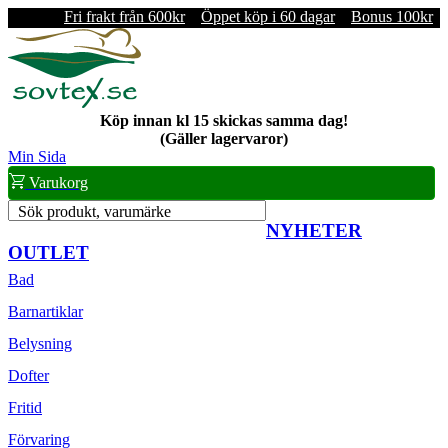
Fri frakt från 600kr
Öppet köp i 60 dagar
Bonus 100kr
Köp innan kl 15 skickas samma dag!
(Gäller lagervaror)
Min Sida
Varukorg
Sök produkt, varumärke
NYHETER
OUTLET
Bad
Barnartiklar
Belysning
Dofter
Fritid
Förvaring