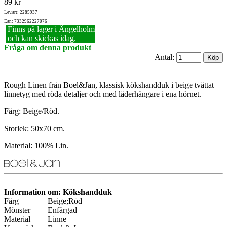
89 kr
Lev.art: 2285937
Ean: 7332962227076
Finns på lager i Ängelholm
och kan skickas idag.
Fråga om denna produkt
Antal:
Rough Linen från Boel&Jan, klassisk kökshandduk i beige tvättat
linnetyg med röda detaljer och med läderhängare i ena hörnet.
Färg: Beige/Röd.
Storlek: 50x70 cm.
Material: 100% Lin.
Information om: Kökshandduk
Färg
Beige;Röd
Mönster
Enfärgad
Material
Linne