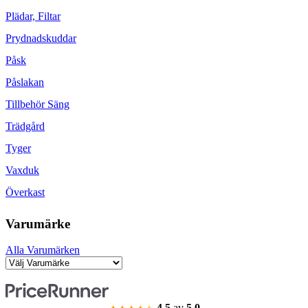
Plädar, Filtar
Prydnadskuddar
Påsk
Påslakan
Tillbehör Säng
Trädgård
Tyger
Vaxduk
Överkast
Varumärke
Alla Varumärken
4.5
av
5.0