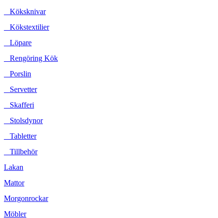
Köksknivar
Kökstextilier
Löpare
Rengöring Kök
Porslin
Servetter
Skafferi
Stolsdynor
Tabletter
Tillbehör
Lakan
Mattor
Morgonrockar
Möbler