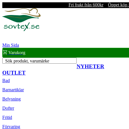
Fri frakt från 600kr
Öppet köp 
Min Sida
Varukorg
Sök produkt, varumärke
NYHETER
OUTLET
Bad
Barnartiklar
Belysning
Dofter
Fritid
Förvaring