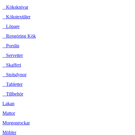
Köksknivar
Kökstextilier
Löpare
Rengöring Kök
Porslin
Servetter
Skafferi
Stolsdynor
Tabletter
Tillbehör
Lakan
Mattor
Morgonrockar
Möbler