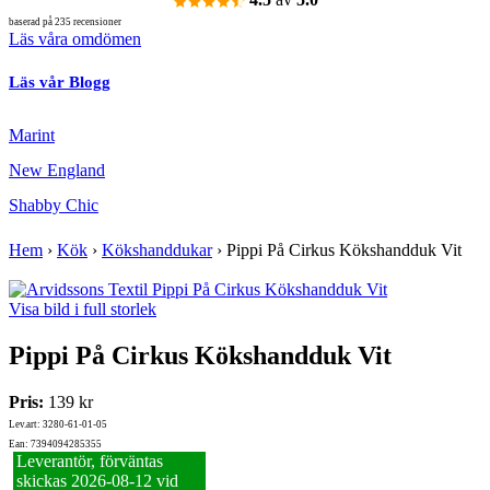
baserad på 235 recensioner
Läs våra omdömen
Läs vår Blogg
Marint
New England
Shabby Chic
Hem
›
Kök
›
Kökshanddukar
›
Pippi På Cirkus Kökshandduk Vit
Visa bild i full storlek
Pippi På Cirkus Kökshandduk Vit
Pris:
139 kr
Lev.art: 3280-61-01-05
Ean: 7394094285355
Leverantör, förväntas
skickas 2026‑08‑12 vid