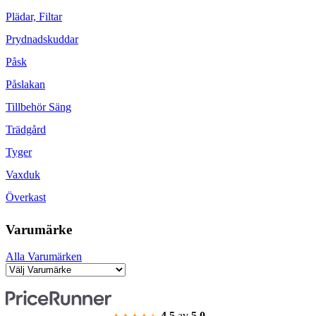
Plädar, Filtar
Prydnadskuddar
Påsk
Påslakan
Tillbehör Säng
Trädgård
Tyger
Vaxduk
Överkast
Varumärke
Alla Varumärken
4.5
av
5.0