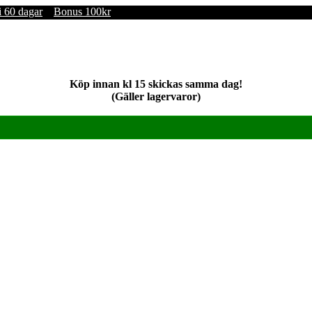
i 60 dagar
Bonus 100kr
Köp innan kl 15 skickas samma dag!
(Gäller lagervaror)