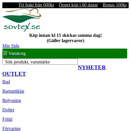
Fri frakt från 600kr
Öppet köp i 60 dagar
Bonus 100kr
Köp innan kl 15 skickas samma dag!
(Gäller lagervaror)
Min Sida
Varukorg
Sök produkt, varumärke
NYHETER
OUTLET
Bad
Barnartiklar
Belysning
Dofter
Fritid
Förvaring