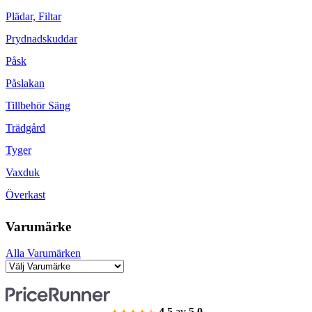
Plädar, Filtar
Prydnadskuddar
Påsk
Påslakan
Tillbehör Säng
Trädgård
Tyger
Vaxduk
Överkast
Varumärke
Alla Varumärken
4.5
av
5.0