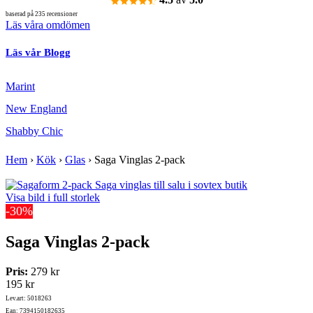
baserad på 235 recensioner
Läs våra omdömen
Läs vår Blogg
Marint
New England
Shabby Chic
Hem
›
Kök
›
Glas
›
Saga Vinglas 2-pack
Visa bild i full storlek
-30%
Saga Vinglas 2-pack
Pris:
279 kr
195 kr
Lev.art: 5018263
Ean: 7394150182635