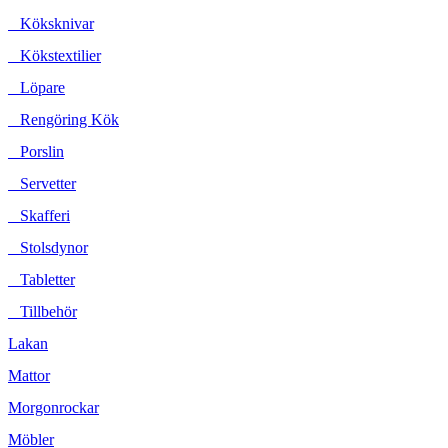
Köksknivar
Kökstextilier
Löpare
Rengöring Kök
Porslin
Servetter
Skafferi
Stolsdynor
Tabletter
Tillbehör
Lakan
Mattor
Morgonrockar
Möbler