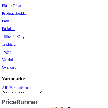
Plädar, Filtar
Prydnadskuddar
Påsk
Påslakan
Tillbehör Säng
Trädgård
Tyger
Vaxduk
Överkast
Varumärke
Alla Varumärken
4.5
av
5.0