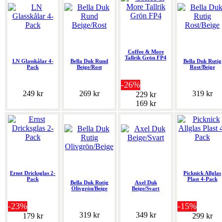
Coffee & More
Tallrik Grön FP4
LN Glasskålar 4-
Bella Duk Rund
Bella Duk Rutig
Pack
Beige/Rost
Rost/Beige
-26%
249 kr
269 kr
319 kr
229 kr
169 kr
Ernst Dricksglas 2-
Picknick Allglas
Pack
Plast 4-Pack
Bella Duk Rutig
Axel Duk
Olivgrön/Beige
Beige/Svart
-23%
-15%
319 kr
349 kr
179 kr
299 kr