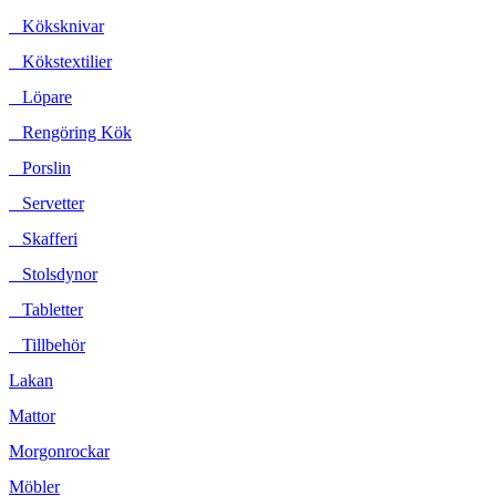
Köksknivar
Kökstextilier
Löpare
Rengöring Kök
Porslin
Servetter
Skafferi
Stolsdynor
Tabletter
Tillbehör
Lakan
Mattor
Morgonrockar
Möbler