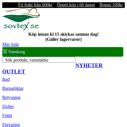
Fri frakt från 600kr
Öppet köp i 60 dagar
Bonus 100kr
Köp innan kl 15 skickas samma dag!
(Gäller lagervaror)
Min Sida
Varukorg
Sök produkt, varumärke
NYHETER
OUTLET
Bad
Barnartiklar
Belysning
Dofter
Fritid
Förvaring