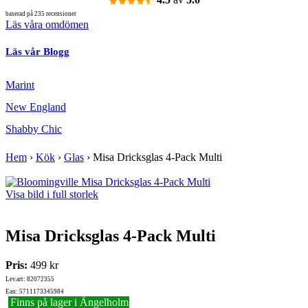
baserad på 235 recensioner
Läs våra omdömen
Läs vår Blogg
Marint
New England
Shabby Chic
Hem
›
Kök
›
Glas
›
Misa Dricksglas 4-Pack Multi
Visa bild i full storlek
Misa Dricksglas 4-Pack Multi
Pris:
499 kr
Lev.art: 82072355
Ean: 5711173345984
Finns på lager i Ängelholm