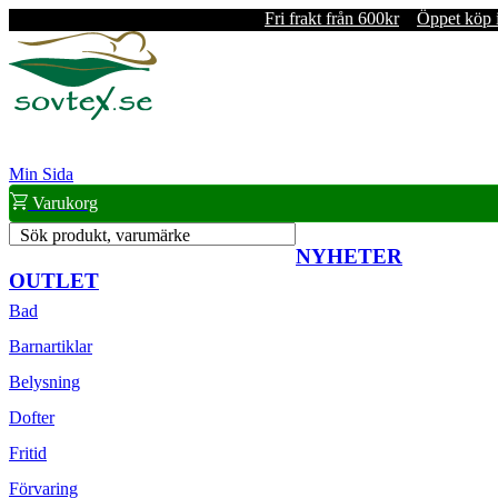
Fri frakt från 600kr
Öppet köp 
Min Sida
Varukorg
Sök produkt, varumärke
NYHETER
OUTLET
Bad
Barnartiklar
Belysning
Dofter
Fritid
Förvaring