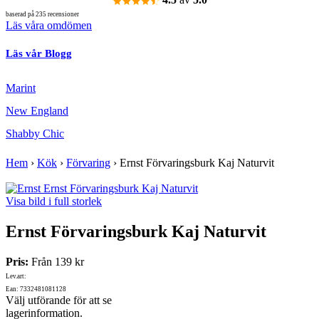
baserad på 235 recensioner
Läs våra omdömen
Läs vår Blogg
Marint
New England
Shabby Chic
Hem
›
Kök
›
Förvaring
›
Ernst Förvaringsburk Kaj Naturvit
Visa bild i full storlek
Ernst Förvaringsburk Kaj Naturvit
Pris:
Från
139 kr
Lev.art:
Ean: 7332481081128
Välj utförande för att se
lagerinformation.