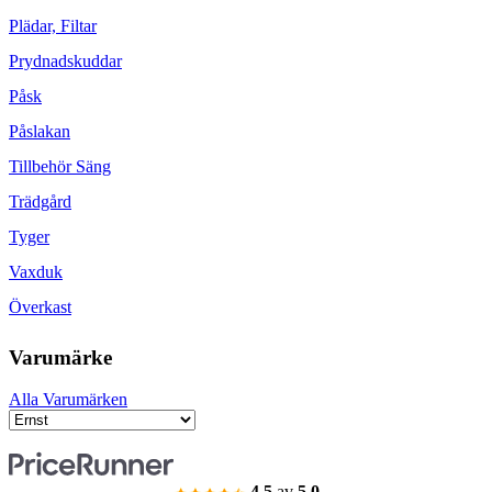
Plädar, Filtar
Prydnadskuddar
Påsk
Påslakan
Tillbehör Säng
Trädgård
Tyger
Vaxduk
Överkast
Varumärke
Alla Varumärken
4.5
av
5.0