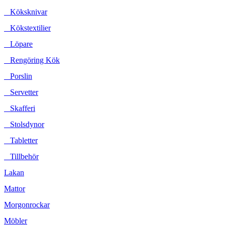
Köksknivar
Kökstextilier
Löpare
Rengöring Kök
Porslin
Servetter
Skafferi
Stolsdynor
Tabletter
Tillbehör
Lakan
Mattor
Morgonrockar
Möbler