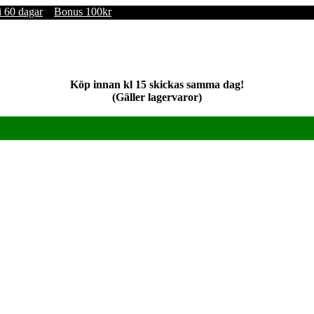
i 60 dagar
Bonus 100kr
Köp innan kl 15 skickas samma dag!
(Gäller lagervaror)