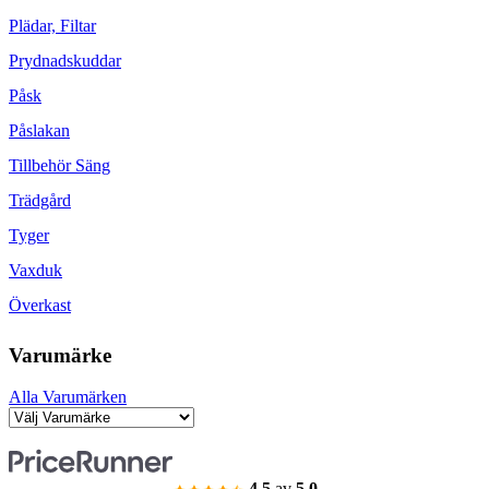
Plädar, Filtar
Prydnadskuddar
Påsk
Påslakan
Tillbehör Säng
Trädgård
Tyger
Vaxduk
Överkast
Varumärke
Alla Varumärken
4.5
av
5.0