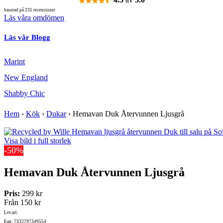
baserad på 235 recensioner
Läs våra omdömen
Läs vår Blogg
Marint
New England
Shabby Chic
Hem
›
Kök
›
Dukar
›
Hemavan Duk Återvunnen Ljusgrå
Visa bild i full storlek
-50%
Hemavan Duk Återvunnen Ljusgrå
Pris:
299 kr
Från
150 kr
Lev.art:
Ean: 7332797349554