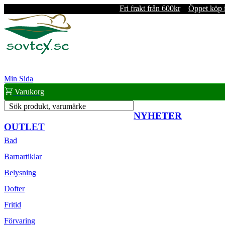
Fri frakt från 600kr
Öppet köp 
Min Sida
Varukorg
Sök produkt, varumärke
NYHETER
OUTLET
Bad
Barnartiklar
Belysning
Dofter
Fritid
Förvaring