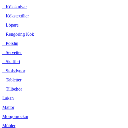
Köksknivar
Kökstextilier
Löpare
Rengöring Kök
Porslin
Servetter
Skafferi
Stolsdynor
Tabletter
Tillbehör
Lakan
Mattor
Morgonrockar
Möbler