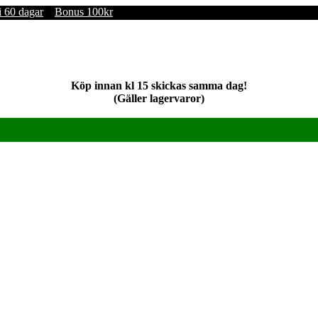
i 60 dagar
Bonus 100kr
Köp innan kl 15 skickas samma dag!
(Gäller lagervaror)