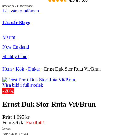
baserad på 235 recensioner
Läs våra omdömen
Läs vår Blogg
Marint
New England
Shabby Chic
Hem
›
Kök
›
Dukar
›
Ernst Duk Stor Ruta Vit/Brun
Visa bild i full storlek
-20%
Ernst Duk Stor Ruta Vit/Brun
Pris:
1 095 kr
Från
876 kr
Fraktfritt!
Lev.art:
Ean: 7332481079668