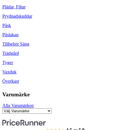
Plädar, Filtar
Prydnadskuddar
Påsk
Påslakan
Tillbehör Säng
Trädgård
Tyger
Vaxduk
Överkast
Varumärke
Alla Varumärken
4.5
av
5.0