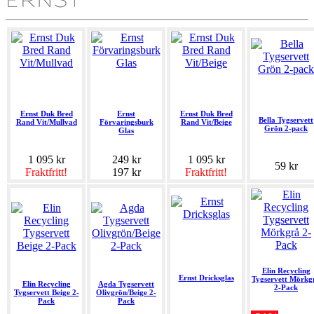
Ernst Duk Bred
Ernst
Ernst Duk Bred
Bella Tygservett
Rand Vit/Mullvad
Förvaringsburk
Rand Vit/Beige
Grön 2-pack
Glas
1 095 kr
249 kr
1 095 kr
59 kr
Fraktfritt!
197 kr
Fraktfritt!
Elin Recycling
Ernst Dricksglas
Tygservett Mörkg
Elin Recycling
Agda Tygservett
2-Pack
Tygservett Beige 2-
Olivgrön/Beige 2-
Pack
Pack