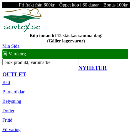
Fri frakt från 600kr
Öppet köp i 60 dagar
Bonus 100kr
Köp innan kl 15 skickas samma dag!
(Gäller lagervaror)
Min Sida
Varukorg
Sök produkt, varumärke
NYHETER
OUTLET
Bad
Barnartiklar
Belysning
Dofter
Fritid
Förvaring