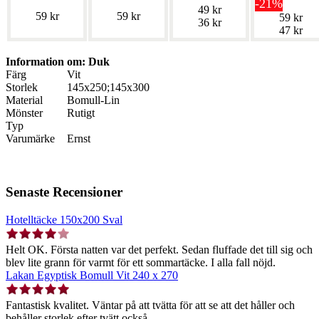
-21%
49 kr
59 kr
59 kr
59 kr
36 kr
47 kr
Information om: Duk
Färg
Vit
Storlek
145x250;145x300
Material
Bomull-Lin
Mönster
Rutigt
Typ
Varumärke
Ernst
Senaste Recensioner
Hotelltäcke 150x200 Sval
Helt OK. Första natten var det perfekt. Sedan fluffade det till sig och
blev lite grann för varmt för ett sommartäcke. I alla fall nöjd.
Lakan Egyptisk Bomull Vit 240 x 270
Fantastisk kvalitet. Väntar på att tvätta för att se att det håller och
behåller storlek efter tvätt också.