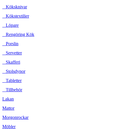
Köksknivar
Kökstextilier
Löpare
Rengöring Kök
Porslin
Servetter
Skafferi
Stolsdynor
Tabletter
Tillbehör
Lakan
Mattor
Morgonrockar
Möbler