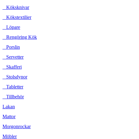
Köksknivar
Kökstextilier
Löpare
Rengöring Kök
Porslin
Servetter
Skafferi
Stolsdynor
Tabletter
Tillbehör
Lakan
Mattor
Morgonrockar
Möbler