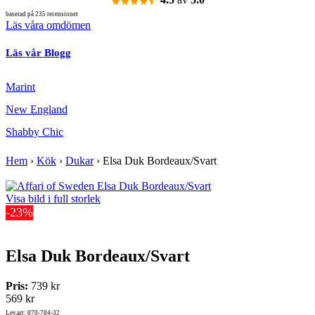
baserad på 235 recensioner
Läs våra omdömen
Läs vår Blogg
Marint
New England
Shabby Chic
Hem
›
Kök
›
Dukar
›
Elsa Duk Bordeaux/Svart
Visa bild i full storlek
-23%
Elsa Duk Bordeaux/Svart
Pris:
739 kr
569 kr
Lev.art: 070-784-32