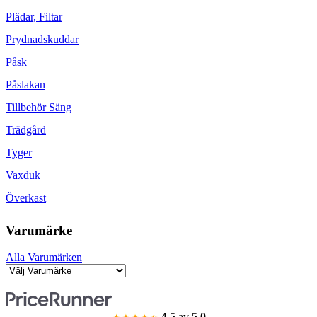
Plädar, Filtar
Prydnadskuddar
Påsk
Påslakan
Tillbehör Säng
Trädgård
Tyger
Vaxduk
Överkast
Varumärke
Alla Varumärken
4.5
av
5.0