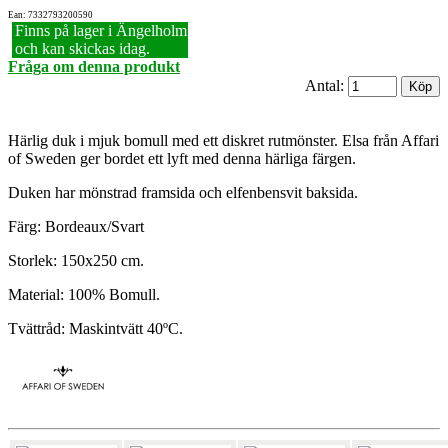
Ean: 7332793200590
Finns på lager i Ängelholm
och kan skickas idag.
Fråga om denna produkt
Antal:
Härlig duk i mjuk bomull med ett diskret rutmönster. Elsa från Affari
of Sweden ger bordet ett lyft med denna härliga färgen.
Duken har mönstrad framsida och elfenbensvit baksida.
Färg: Bordeaux/Svart
Storlek: 150x250 cm.
Material: 100% Bomull.
Tvättråd: Maskintvätt 40ºC.