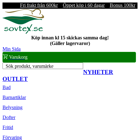
Fri frakt från 600kr
Öppet köp i 60 dagar
Bonus 100kr
Köp innan kl 15 skickas samma dag!
(Gäller lagervaror)
Min Sida
Varukorg
Sök produkt, varumärke
NYHETER
OUTLET
Bad
Barnartiklar
Belysning
Dofter
Fritid
Förvaring